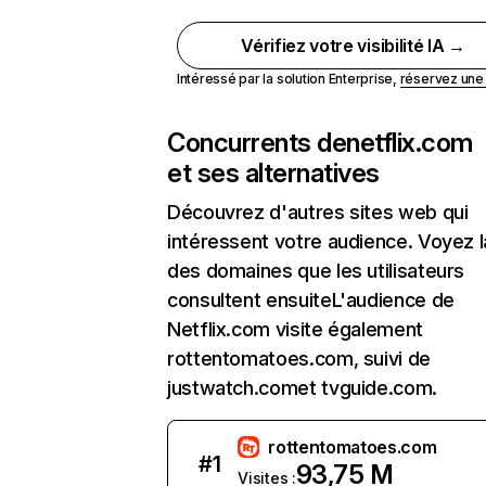
Vérifiez votre visibilité IA →
Intéressé par la solution Enterprise,
réservez un
Concurrents de
netflix.com
et ses alternatives
Découvrez d'autres sites web qui
intéressent votre audience. Voyez la
des domaines que les utilisateurs
consultent ensuiteL'audience de
Netflix.com visite également
rottentomatoes.com, suivi de
justwatch.comet tvguide.com.
rottentomatoes.com
#
1
93,75 M
Visites :