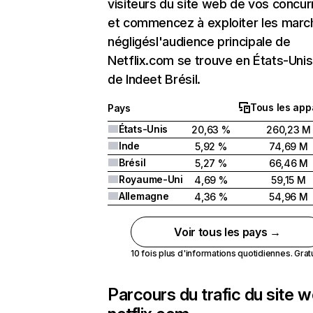
visiteurs du site web de vos concur
et commencez à exploiter les marc
négligésl'audience principale de
Netflix.com se trouve en États-Unis 
de Indeet Brésil.
Tous les app
Pays
États-Unis
20,63 %
260,23 M
Inde
5,92 %
74,69 M
Brésil
5,27 %
66,46 M
Royaume-Uni
4,69 %
59,15 M
Allemagne
4,36 %
54,96 M
Voir tous les pays →
10 fois plus d'informations quotidiennes. Gratui
Parcours du trafic du site 