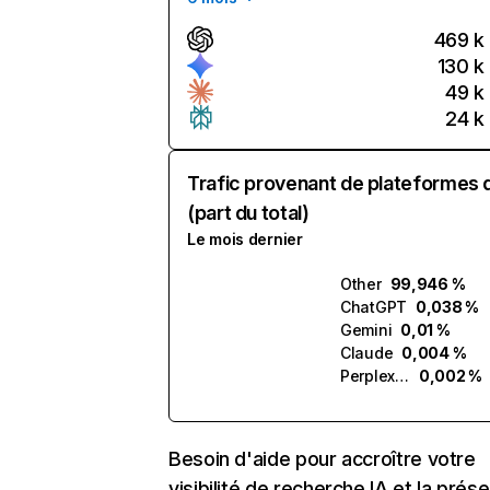
469 k
130 k
49 k
24 k
Trafic provenant de plateformes 
(part du total)
Le mois dernier
Other
99,946 %
ChatGPT
0,038 %
Gemini
0,01 %
Claude
0,004 %
Perplexity
0,002 %
Besoin d'aide pour accroître votre
visibilité de recherche IA et la prés