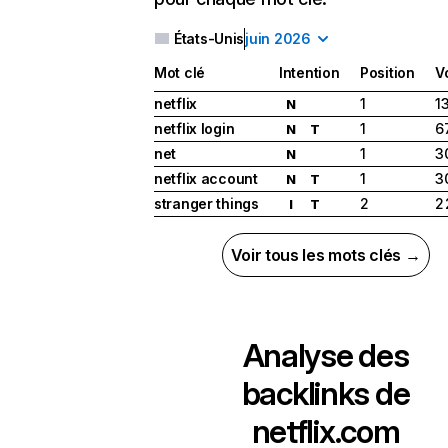
États-Unis
juin 2026
Mot clé
Intention
Position
V
netflix
1
1
N
netflix login
1
6
N
T
net
1
3
N
netflix account
1
3
N
T
stranger things
2
2
I
T
Voir tous les mots clés →
Analyse des
backlinks de
netflix.com