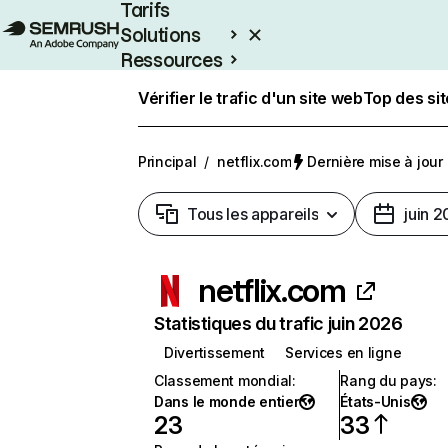
Tarifs
Solutions
Ressources
Entreprises
Vérifier le trafic d'un site web
Top des si
Principal
/
netflix.com
Dernière mise à jour :
Tous les appareils
juin 
netflix.com
Statistiques du trafic juin 2026
Divertissement
Services en ligne
Classement mondial
:
Rang du pays
:
Dans le monde entier
États-Unis
23
33