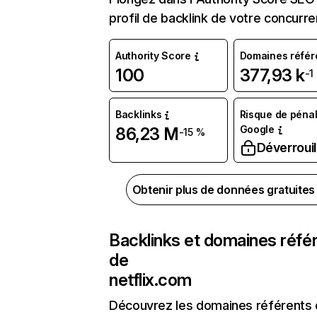
profil de backlink de votre concurre
Authority Score
Domaines référ
100
377,93 k
-1
Backlinks
Risque de pénal
Google
86,23 M
-15 %
Déverrouil
Obtenir plus de données gratuite
Backlinks et domaines réfé
de
netflix.com
Découvrez les domaines référents