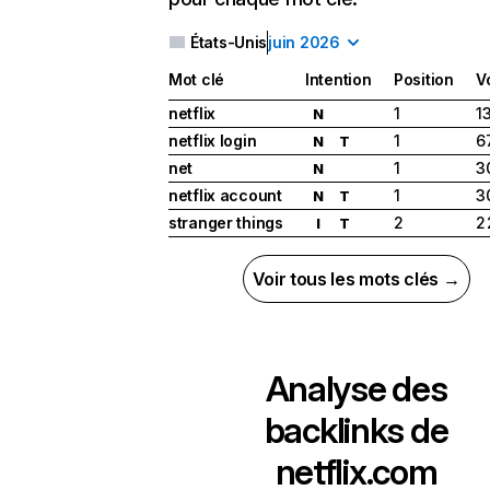
États-Unis
juin 2026
Mot clé
Intention
Position
V
netflix
1
1
N
netflix login
1
6
N
T
net
1
3
N
netflix account
1
3
N
T
stranger things
2
2
I
T
Voir tous les mots clés →
Analyse des
backlinks de
netflix.com