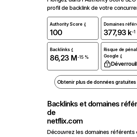
profil de backlink de votre concurre
Authority Score
Domaines référ
100
377,93 k
-1
Backlinks
Risque de pénal
Google
86,23 M
-15 %
Déverrouil
Obtenir plus de données gratuite
Backlinks et domaines réfé
de
netflix.com
Découvrez les domaines référents