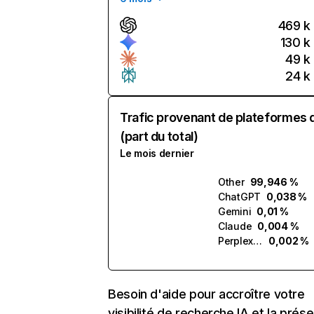
469 k
130 k
49 k
24 k
Trafic provenant de plateformes 
(part du total)
Le mois dernier
Other
99,946 %
ChatGPT
0,038 %
Gemini
0,01 %
Claude
0,004 %
Perplexity
0,002 %
Besoin d'aide pour accroître votre
visibilité de recherche IA et la prés