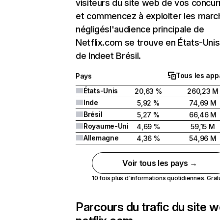
visiteurs du site web de vos concur
et commencez à exploiter les marc
négligésl'audience principale de
Netflix.com se trouve en États-Unis 
de Indeet Brésil.
Tous les app
Pays
États-Unis
20,63 %
260,23 M
Inde
5,92 %
74,69 M
Brésil
5,27 %
66,46 M
Royaume-Uni
4,69 %
59,15 M
Allemagne
4,36 %
54,96 M
Voir tous les pays →
10 fois plus d'informations quotidiennes. Gratui
Parcours du trafic du site 