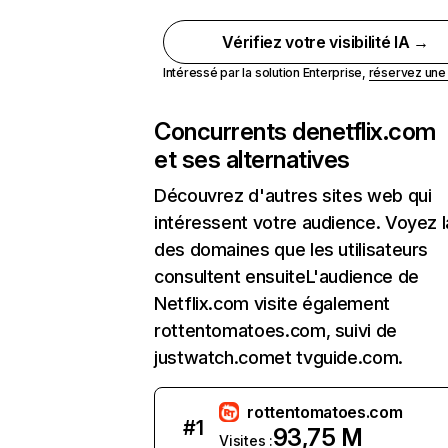
Vérifiez votre visibilité IA →
Intéressé par la solution Enterprise,
réservez un
Concurrents de
netflix.com
et ses alternatives
Découvrez d'autres sites web qui
intéressent votre audience. Voyez la
des domaines que les utilisateurs
consultent ensuiteL'audience de
Netflix.com visite également
rottentomatoes.com, suivi de
justwatch.comet tvguide.com.
rottentomatoes.com
#
1
93,75 M
Visites :