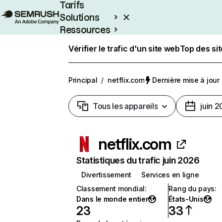
Tarifs
Solutions
Ressources
Entreprises
Vérifier le trafic d'un site web
Top des si
Principal
/
netflix.com
Dernière mise à jour :
Tous les appareils
juin 
netflix.com
Statistiques du trafic juin 2026
Divertissement
Services en ligne
Classement mondial
:
Rang du pays
:
Dans le monde entier
États-Unis
23
33