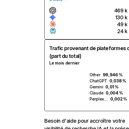
469 k
130 k
49 k
24 k
Trafic provenant de plateformes 
(part du total)
Le mois dernier
Other
99,946 %
ChatGPT
0,038 %
Gemini
0,01 %
Claude
0,004 %
Perplexity
0,002 %
Besoin d'aide pour accroître votre
visibilité de recherche IA et la prés