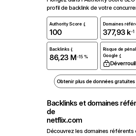
profil de backlink de votre concurre
Authority Score
Domaines référ
100
377,93 k
-1
Backlinks
Risque de pénal
Google
86,23 M
-15 %
Déverrouil
Obtenir plus de données gratuite
Backlinks et domaines réfé
de
netflix.com
Découvrez les domaines référents