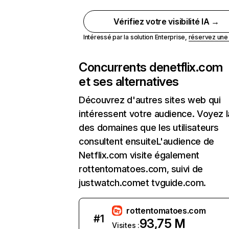
Vérifiez votre visibilité IA →
Intéressé par la solution Enterprise,
réservez un
Concurrents de
netflix.com
et ses alternatives
Découvrez d'autres sites web qui
intéressent votre audience. Voyez la
des domaines que les utilisateurs
consultent ensuiteL'audience de
Netflix.com visite également
rottentomatoes.com, suivi de
justwatch.comet tvguide.com.
rottentomatoes.com
#
1
93,75 M
Visites :