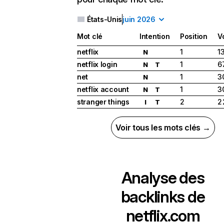
États-Unis
juin 2026
Mot clé
Intention
Position
V
netflix
1
1
N
netflix login
1
6
N
T
net
1
3
N
netflix account
1
3
N
T
stranger things
2
2
I
T
Voir tous les mots clés →
Analyse des
backlinks de
netflix.com