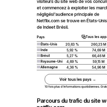
visiteurs du site web de vos concur
et commencez à exploiter les marc
négligésl'audience principale de
Netflix.com se trouve en États-Unis 
de Indeet Brésil.
Tous les app
Pays
États-Unis
20,63 %
260,23 M
Inde
5,92 %
74,69 M
Brésil
5,27 %
66,46 M
Royaume-Uni
4,69 %
59,15 M
Allemagne
4,36 %
54,96 M
Voir tous les pays →
10 fois plus d'informations quotidiennes. Gratui
Parcours du trafic du site 