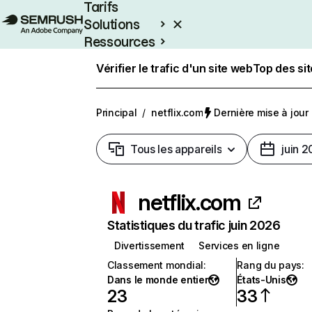
Tarifs
Solutions
Ressources
Entreprises
Vérifier le trafic d'un site web
Top des si
Principal
/
netflix.com
Dernière mise à jour :
Tous les appareils
juin 
netflix.com
Statistiques du trafic juin 2026
Divertissement
Services en ligne
Classement mondial
:
Rang du pays
:
Dans le monde entier
États-Unis
23
33