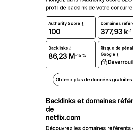
profil de backlink de votre concurre
Authority Score
Domaines référ
100
377,93 k
-1
Backlinks
Risque de pénal
Google
86,23 M
-15 %
Déverrouil
Obtenir plus de données gratuite
Backlinks et domaines réfé
de
netflix.com
Découvrez les domaines référents