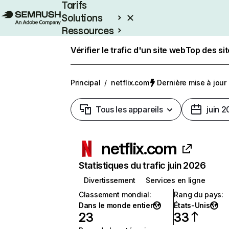
Tarifs
Solutions
Ressources
Entreprises
Vérifier le trafic d'un site web
Top des si
Principal
/
netflix.com
Dernière mise à jour :
Tous les appareils
juin 
netflix.com
Statistiques du trafic juin 2026
Divertissement
Services en ligne
Classement mondial
:
Rang du pays
:
Dans le monde entier
États-Unis
23
33