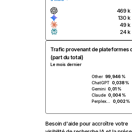
469 k
130 k
49 k
24 k
Trafic provenant de plateformes 
(part du total)
Le mois dernier
Other
99,946 %
ChatGPT
0,038 %
Gemini
0,01 %
Claude
0,004 %
Perplexity
0,002 %
Besoin d'aide pour accroître votre
visibilité de recherche IA et la prés