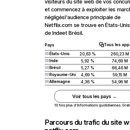
visiteurs du site web de vos concur
et commencez à exploiter les marc
négligésl'audience principale de
Netflix.com se trouve en États-Unis 
de Indeet Brésil.
Tous les app
Pays
États-Unis
20,63 %
260,23 M
Inde
5,92 %
74,69 M
Brésil
5,27 %
66,46 M
Royaume-Uni
4,69 %
59,15 M
Allemagne
4,36 %
54,96 M
Voir tous les pays →
10 fois plus d'informations quotidiennes. Gratui
Parcours du trafic du site 