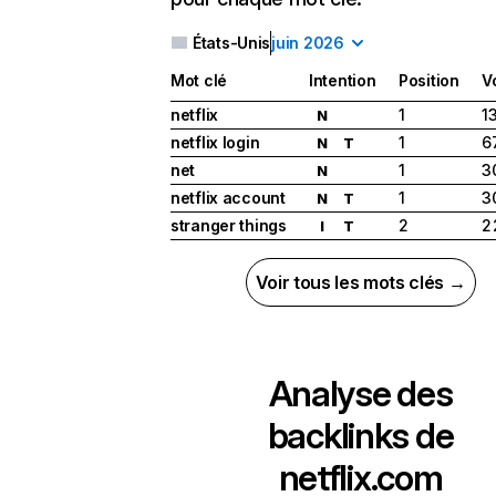
États-Unis
juin 2026
Mot clé
Intention
Position
V
netflix
1
1
N
netflix login
1
6
N
T
net
1
3
N
netflix account
1
3
N
T
stranger things
2
2
I
T
Voir tous les mots clés →
Analyse des
backlinks de
netflix.com