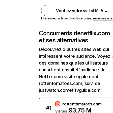
Vérifiez votre visibilité IA →
Intéressé par la solution Enterprise,
réservez un
Concurrents de
netflix.com
et ses alternatives
Découvrez d'autres sites web qui
intéressent votre audience. Voyez la
des domaines que les utilisateurs
consultent ensuiteL'audience de
Netflix.com visite également
rottentomatoes.com, suivi de
justwatch.comet tvguide.com.
rottentomatoes.com
#
1
93,75 M
Visites :