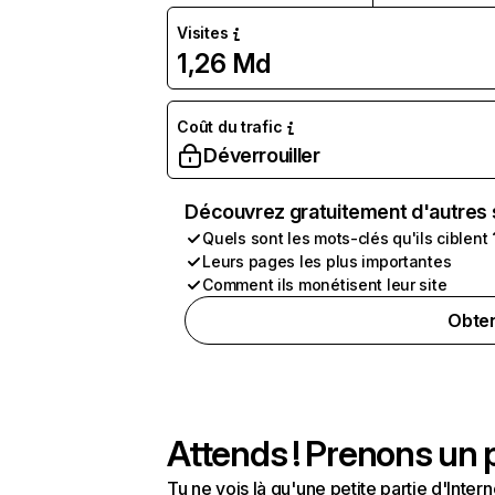
Visites
1,26 Md
Coût du trafic
Déverrouiller
Découvrez gratuitement d'autres 
Quels sont les mots-clés qu'ils ciblent 
Leurs pages les plus importantes
Comment ils monétisent leur site
Obten
Attends ! Prenons un p
Tu ne vois là qu'une petite partie d'Int