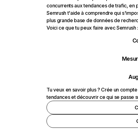
concurrents aux tendances de trafic, en pa
Semrush t'aide à comprendre qui s'impose
plus grande base de données de recherch
Voici ce que tu peux faire avec Semrush 
C
Mesure
Aug
Tu veux en savoir plus ? Crée un compte 
tendances et découvrir ce qui se passe s
C