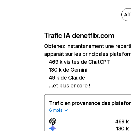
Aff
Trafic IA de
netflix.com
Obtenez instantanément une réparti
apparaît sur les principales platefor
469 k visites de ChatGPT
130 k de Gemini
49 k de Claude
...et plus encore !
Trafic en provenance des platefor
6 mois
469 k
130 k