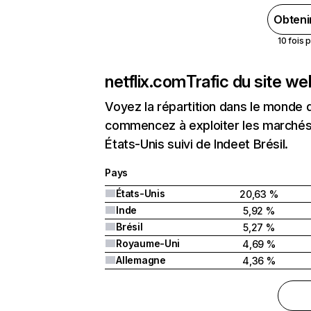
Obteni
10 fois 
netflix.com
Trafic du site w
Voyez la répartition dans le monde 
commencez à exploiter les marchés 
États-Unis suivi de Indeet Brésil.
Pays
États-Unis
20,63 %
Inde
5,92 %
Brésil
5,27 %
Royaume-Uni
4,69 %
Allemagne
4,36 %