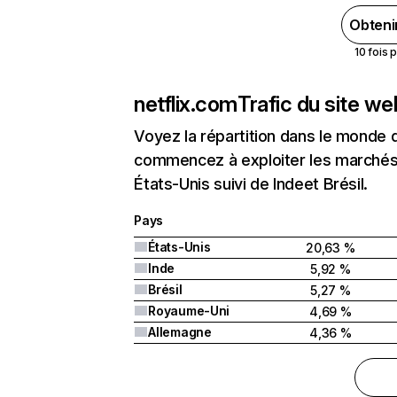
Obteni
10 fois 
netflix.com
Trafic du site w
Voyez la répartition dans le monde 
commencez à exploiter les marchés 
États-Unis suivi de Indeet Brésil.
Pays
États-Unis
20,63 %
Inde
5,92 %
Brésil
5,27 %
Royaume-Uni
4,69 %
Allemagne
4,36 %