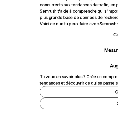
concurrents aux tendances de trafic, en pa
Semrush t'aide à comprendre qui s'impose
plus grande base de données de recherch
Voici ce que tu peux faire avec Semrush 
C
Mesure
Aug
Tu veux en savoir plus ? Crée un compte 
tendances et découvrir ce qui se passe s
C