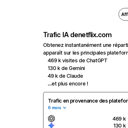
Aff
Trafic IA de
netflix.com
Obtenez instantanément une réparti
apparaît sur les principales platefor
469 k visites de ChatGPT
130 k de Gemini
49 k de Claude
...et plus encore !
Trafic en provenance des platefor
6 mois
469 k
130 k