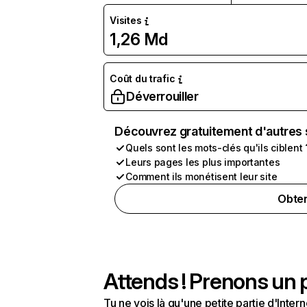
Visites
1,26 Md
Coût du trafic
Déverrouiller
Découvrez gratuitement d'autres 
Quels sont les mots-clés qu'ils ciblent 
Leurs pages les plus importantes
Comment ils monétisent leur site
Obten
Attends ! Prenons un p
Tu ne vois là qu'une petite partie d'Int