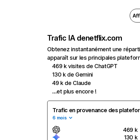
Aff
Trafic IA de
netflix.com
Obtenez instantanément une réparti
apparaît sur les principales platefor
469 k visites de ChatGPT
130 k de Gemini
49 k de Claude
...et plus encore !
Trafic en provenance des platefor
6 mois
469 k
130 k