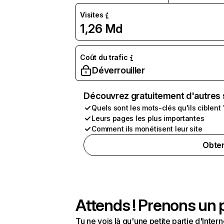
Visites
1,26 Md
Coût du trafic
Déverrouiller
Découvrez gratuitement d'autres 
Quels sont les mots-clés qu'ils ciblent 
Leurs pages les plus importantes
Comment ils monétisent leur site
Obten
Attends ! Prenons un p
Tu ne vois là qu'une petite partie d'Int