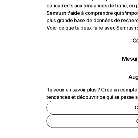
concurrents aux tendances de trafic, en pa
Semrush t'aide à comprendre qui s'impose
plus grande base de données de recherch
Voici ce que tu peux faire avec Semrush 
C
Mesure
Aug
Tu veux en savoir plus ? Crée un compte 
tendances et découvrir ce qui se passe s
C