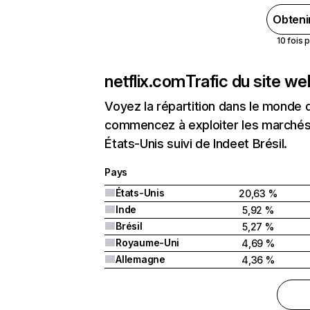
Obteni
10 fois 
netflix.com
Trafic du site w
Voyez la répartition dans le monde 
commencez à exploiter les marchés 
États-Unis suivi de Indeet Brésil.
Pays
États-Unis
20,63 %
Inde
5,92 %
Brésil
5,27 %
Royaume-Uni
4,69 %
Allemagne
4,36 %