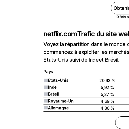
Obteni
10 fois 
netflix.com
Trafic du site w
Voyez la répartition dans le monde 
commencez à exploiter les marchés 
États-Unis suivi de Indeet Brésil.
Pays
États-Unis
20,63 %
Inde
5,92 %
Brésil
5,27 %
Royaume-Uni
4,69 %
Allemagne
4,36 %