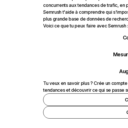
concurrents aux tendances de trafic, en pa
Semrush t'aide à comprendre qui s'impose
plus grande base de données de recherch
Voici ce que tu peux faire avec Semrush 
C
Mesure
Aug
Tu veux en savoir plus ? Crée un compte 
tendances et découvrir ce qui se passe s
C