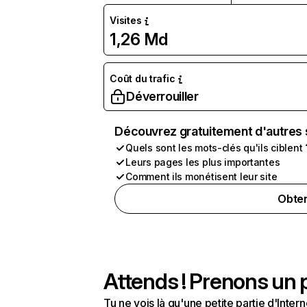
Visites
1,26 Md
Coût du trafic
Déverrouiller
Découvrez gratuitement d'autres 
Quels sont les mots-clés qu'ils ciblent 
Leurs pages les plus importantes
Comment ils monétisent leur site
Obten
Attends ! Prenons un p
Tu ne vois là qu'une petite partie d'Int