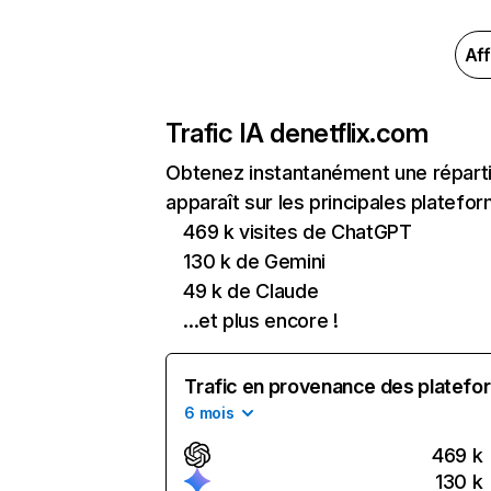
Aff
Trafic IA de
netflix.com
Obtenez instantanément une réparti
apparaît sur les principales platefor
469 k visites de ChatGPT
130 k de Gemini
49 k de Claude
...et plus encore !
Trafic en provenance des platefor
6 mois
469 k
130 k