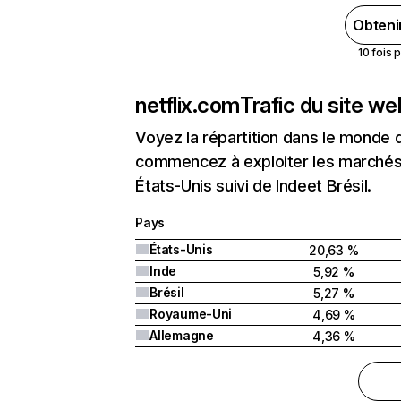
Obteni
10 fois 
netflix.com
Trafic du site w
Voyez la répartition dans le monde 
commencez à exploiter les marchés 
États-Unis suivi de Indeet Brésil.
Pays
États-Unis
20,63 %
Inde
5,92 %
Brésil
5,27 %
Royaume-Uni
4,69 %
Allemagne
4,36 %