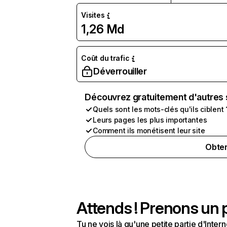
Visites
1,26 Md
Coût du trafic
Déverrouiller
Découvrez gratuitement d'autres 
Quels sont les mots-clés qu'ils ciblent 
Leurs pages les plus importantes
Comment ils monétisent leur site
Obten
Attends ! Prenons un p
Tu ne vois là qu'une petite partie d'Int