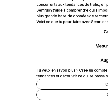
concurrents aux tendances de trafic, en pa
Semrush t'aide à comprendre qui s'impose
plus grande base de données de recherch
Voici ce que tu peux faire avec Semrush 
C
Mesure
Aug
Tu veux en savoir plus ? Crée un compte 
tendances et découvrir ce qui se passe s
C