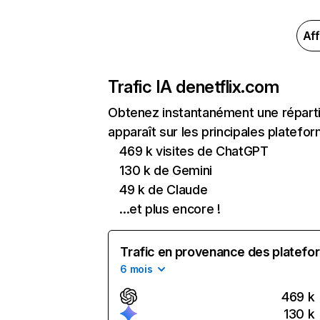
Aff
Trafic IA de
netflix.com
Obtenez instantanément une réparti
apparaît sur les principales platefor
469 k visites de ChatGPT
130 k de Gemini
49 k de Claude
...et plus encore !
Trafic en provenance des platefor
6 mois
469 k
130 k