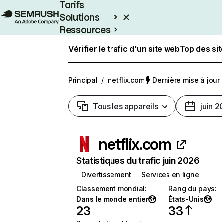
Tarifs
Solutions
Ressources
Entreprises
Vérifier le trafic d'un site web
Top des si
Principal
/
netflix.com
Dernière mise à jour :
Tous les appareils
juin 
netflix.com
Statistiques du trafic juin 2026
Divertissement
Services en ligne
Classement mondial
:
Rang du pays
:
Dans le monde entier
États-Unis
23
33