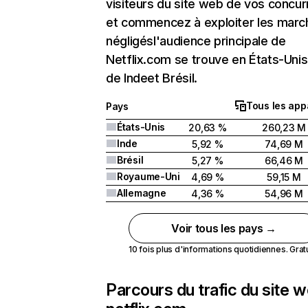
visiteurs du site web de vos concur
et commencez à exploiter les marc
négligésl'audience principale de
Netflix.com se trouve en États-Unis 
de Indeet Brésil.
Tous les app
Pays
États-Unis
20,63 %
260,23 M
Inde
5,92 %
74,69 M
Brésil
5,27 %
66,46 M
Royaume-Uni
4,69 %
59,15 M
Allemagne
4,36 %
54,96 M
Voir tous les pays →
10 fois plus d'informations quotidiennes. Gratui
Parcours du trafic du site 