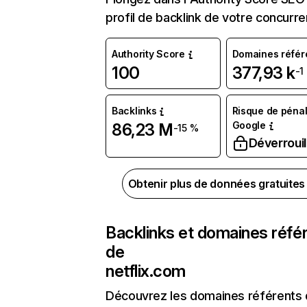
profil de backlink de votre concurre
Authority Score
Domaines référ
100
377,93 k
-1
Backlinks
Risque de pénal
Google
86,23 M
-15 %
Déverrouil
Obtenir plus de données gratuite
Backlinks et domaines réfé
de
netflix.com
Découvrez les domaines référents