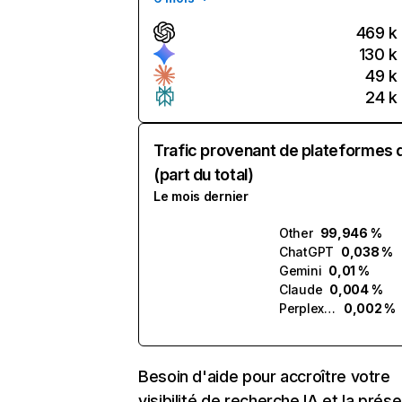
469 k
130 k
49 k
24 k
Trafic provenant de plateformes 
(part du total)
Le mois dernier
Other
99,946 %
ChatGPT
0,038 %
Gemini
0,01 %
Claude
0,004 %
Perplexity
0,002 %
Besoin d'aide pour accroître votre
visibilité de recherche IA et la prés