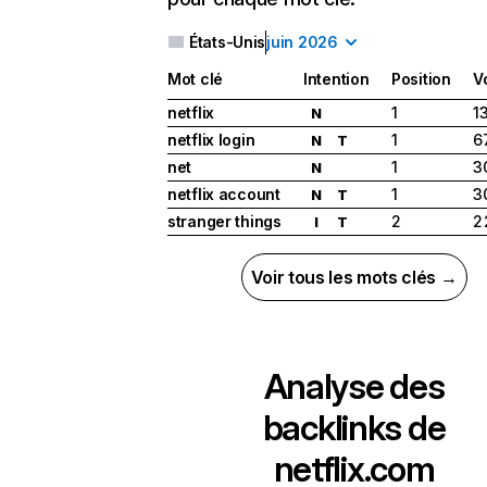
États-Unis
juin 2026
Mot clé
Intention
Position
V
netflix
1
1
N
netflix login
1
6
N
T
net
1
3
N
netflix account
1
3
N
T
stranger things
2
2
I
T
Voir tous les mots clés →
Analyse des
backlinks de
netflix.com