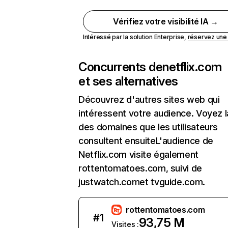
Vérifiez votre visibilité IA →
Intéressé par la solution Enterprise,
réservez un
Concurrents de
netflix.com
et ses alternatives
Découvrez d'autres sites web qui
intéressent votre audience. Voyez la
des domaines que les utilisateurs
consultent ensuiteL'audience de
Netflix.com visite également
rottentomatoes.com, suivi de
justwatch.comet tvguide.com.
rottentomatoes.com
#
1
93,75 M
Visites :