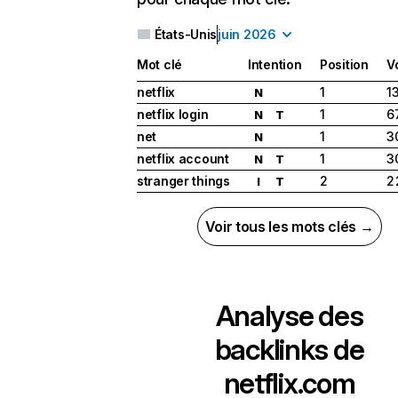
États-Unis
juin 2026
Mot clé
Intention
Position
V
netflix
1
1
N
netflix login
1
6
N
T
net
1
3
N
netflix account
1
3
N
T
stranger things
2
2
I
T
Voir tous les mots clés →
Analyse des
backlinks de
netflix.com