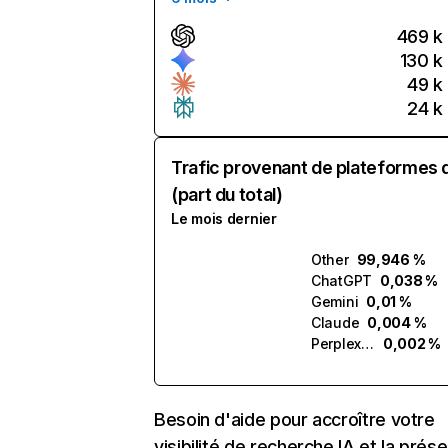
469 k
130 k
49 k
24 k
Trafic provenant de plateformes 
(part du total)
Le mois dernier
Other
99,946 %
ChatGPT
0,038 %
Gemini
0,01 %
Claude
0,004 %
Perplexity
0,002 %
Besoin d'aide pour accroître votre
visibilité de recherche IA et la prés