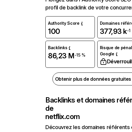
profil de backlink de votre concurre
Authority Score
Domaines référ
100
377,93 k
-1
Backlinks
Risque de pénal
Google
86,23 M
-15 %
Déverrouil
Obtenir plus de données gratuite
Backlinks et domaines réfé
de
netflix.com
Découvrez les domaines référents