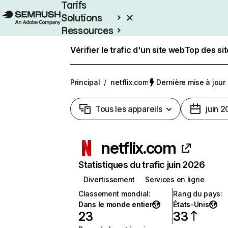
Tarifs
Solutions
Ressources
Entreprises
Vérifier le trafic d'un site web
Top des si
Principal
/
netflix.com
Dernière mise à jour :
Tous les appareils
juin 
netflix.com
Statistiques du trafic juin 2026
Divertissement
Services en ligne
Classement mondial
:
Rang du pays
:
Dans le monde entier
États-Unis
23
33