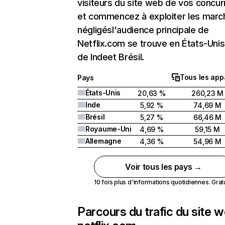
visiteurs du site web de vos concur
et commencez à exploiter les marc
négligésl'audience principale de
Netflix.com se trouve en États-Unis 
de Indeet Brésil.
Tous les app
Pays
États-Unis
20,63 %
260,23 M
Inde
5,92 %
74,69 M
Brésil
5,27 %
66,46 M
Royaume-Uni
4,69 %
59,15 M
Allemagne
4,36 %
54,96 M
Voir tous les pays →
10 fois plus d'informations quotidiennes. Gratui
Parcours du trafic du site 