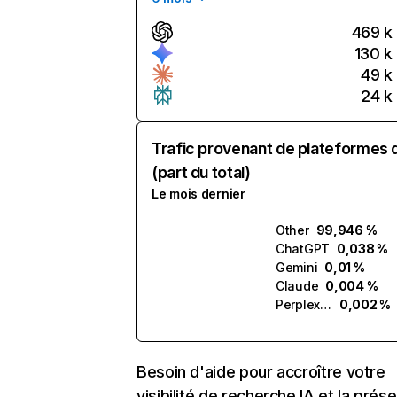
469 k
130 k
49 k
24 k
Trafic provenant de plateformes 
(part du total)
Le mois dernier
Other
99,946 %
ChatGPT
0,038 %
Gemini
0,01 %
Claude
0,004 %
Perplexity
0,002 %
Besoin d'aide pour accroître votre
visibilité de recherche IA et la prés