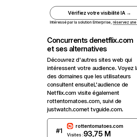
Vérifiez votre visibilité IA →
Intéressé par la solution Enterprise,
réservez un
Concurrents de
netflix.com
et ses alternatives
Découvrez d'autres sites web qui
intéressent votre audience. Voyez la
des domaines que les utilisateurs
consultent ensuiteL'audience de
Netflix.com visite également
rottentomatoes.com, suivi de
justwatch.comet tvguide.com.
rottentomatoes.com
#
1
93,75 M
Visites :