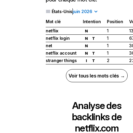
États-Unis
juin 2026
Mot clé
Intention
Position
V
netflix
1
1
N
netflix login
1
6
N
T
net
1
3
N
netflix account
1
3
N
T
stranger things
2
2
I
T
Voir tous les mots clés →
Analyse des
backlinks de
netflix.com