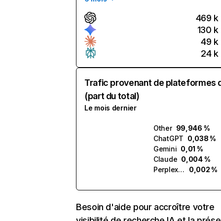
469 k
130 k
49 k
24 k
Trafic provenant de plateformes 
(part du total)
Le mois dernier
Other
99,946 %
ChatGPT
0,038 %
Gemini
0,01 %
Claude
0,004 %
Perplexity
0,002 %
Besoin d'aide pour accroître votre
visibilité de recherche IA et la prés