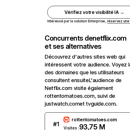
Vérifiez votre visibilité IA →
Intéressé par la solution Enterprise,
réservez un
Concurrents de
netflix.com
et ses alternatives
Découvrez d'autres sites web qui
intéressent votre audience. Voyez la
des domaines que les utilisateurs
consultent ensuiteL'audience de
Netflix.com visite également
rottentomatoes.com, suivi de
justwatch.comet tvguide.com.
rottentomatoes.com
#
1
93,75 M
Visites :