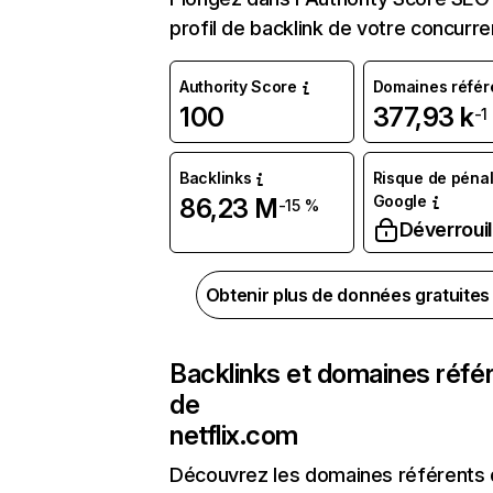
profil de backlink de votre concurre
Authority Score
Domaines référ
100
377,93 k
-1
Backlinks
Risque de pénal
Google
86,23 M
-15 %
Déverrouil
Obtenir plus de données gratuite
Backlinks et domaines réfé
de
netflix.com
Découvrez les domaines référents