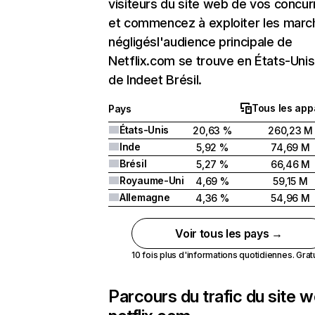
visiteurs du site web de vos concur
et commencez à exploiter les marc
négligésl'audience principale de
Netflix.com se trouve en États-Unis 
de Indeet Brésil.
Tous les app
Pays
États-Unis
20,63 %
260,23 M
Inde
5,92 %
74,69 M
Brésil
5,27 %
66,46 M
Royaume-Uni
4,69 %
59,15 M
Allemagne
4,36 %
54,96 M
Voir tous les pays →
10 fois plus d'informations quotidiennes. Gratui
Parcours du trafic du site 