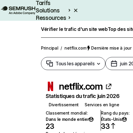
Tarifs
Solutions
Ressources
Entreprises
Vérifier le trafic d'un site web
Top des si
Principal
/
netflix.com
Dernière mise à jour :
Tous les appareils
juin 
netflix.com
Statistiques du trafic juin 2026
Divertissement
Services en ligne
Classement mondial
:
Rang du pays
:
Dans le monde entier
États-Unis
23
33