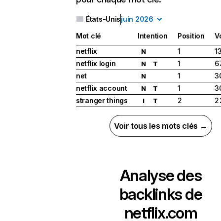
États-Unis
juin 2026
Mot clé
Intention
Position
V
netflix
1
1
N
netflix login
1
6
N
T
net
1
3
N
netflix account
1
3
N
T
stranger things
2
2
I
T
Voir tous les mots clés →
Analyse des
backlinks de
netflix.com