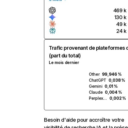
469 k
130 k
49 k
24 k
Trafic provenant de plateformes 
(part du total)
Le mois dernier
Other
99,946 %
ChatGPT
0,038 %
Gemini
0,01 %
Claude
0,004 %
Perplexity
0,002 %
Besoin d'aide pour accroître votre
visibilité de recherche IA et la prés