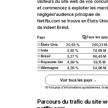
visiteurs du site web de vos concur
et commencez à exploiter les marc
négligésl'audience principale de
Netflix.com se trouve en États-Unis 
de Indeet Brésil.
Tous les app
Pays
États-Unis
20,63 %
260,23 M
Inde
5,92 %
74,69 M
Brésil
5,27 %
66,46 M
Royaume-Uni
4,69 %
59,15 M
Allemagne
4,36 %
54,96 M
Voir tous les pays →
10 fois plus d'informations quotidiennes. Gratui
Parcours du trafic du site 