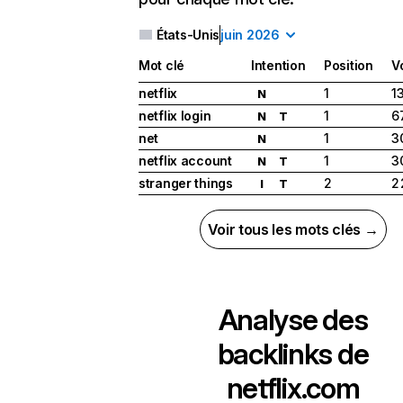
États-Unis
juin 2026
Mot clé
Intention
Position
V
netflix
1
1
N
netflix login
1
6
N
T
net
1
3
N
netflix account
1
3
N
T
stranger things
2
2
I
T
Voir tous les mots clés →
Analyse des
backlinks de
netflix.com