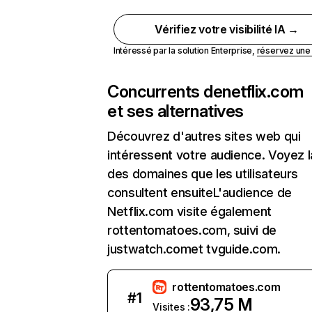
Vérifiez votre visibilité IA →
Intéressé par la solution Enterprise,
réservez un
Concurrents de
netflix.com
et ses alternatives
Découvrez d'autres sites web qui
intéressent votre audience. Voyez la
des domaines que les utilisateurs
consultent ensuiteL'audience de
Netflix.com visite également
rottentomatoes.com, suivi de
justwatch.comet tvguide.com.
rottentomatoes.com
#
1
93,75 M
Visites :