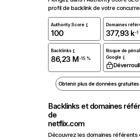
profil de backlink de votre concurre
Authority Score
Domaines référ
100
377,93 k
-1
Backlinks
Risque de pénal
Google
86,23 M
-15 %
Déverrouil
Obtenir plus de données gratuite
Backlinks et domaines réfé
de
netflix.com
Découvrez les domaines référents