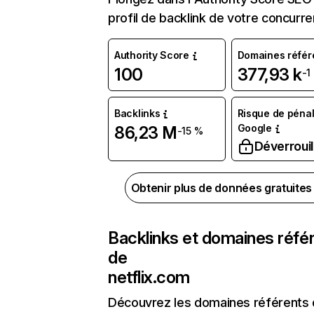
profil de backlink de votre concurre
Authority Score
Domaines référ
100
377,93 k
-1
Backlinks
Risque de pénal
Google
86,23 M
-15 %
Déverrouil
Obtenir plus de données gratuite
Backlinks et domaines réfé
de
netflix.com
Découvrez les domaines référents