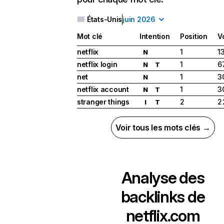
États-Unis
juin 2026
Mot clé
Intention
Position
V
netflix
1
1
N
netflix login
1
6
N
T
net
1
3
N
netflix account
1
3
N
T
stranger things
2
2
I
T
Voir tous les mots clés →
Analyse des
backlinks de
netflix.com