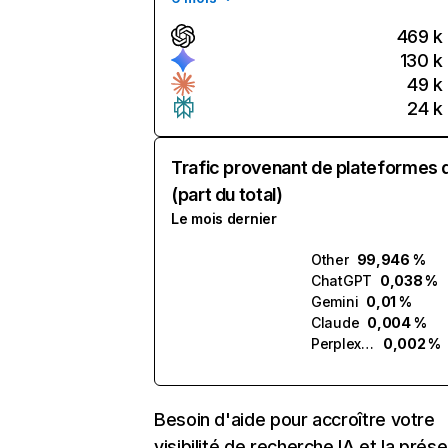
469 k
130 k
49 k
24 k
Trafic provenant de plateformes 
(part du total)
Le mois dernier
Other
99,946 %
ChatGPT
0,038 %
Gemini
0,01 %
Claude
0,004 %
Perplexity
0,002 %
Besoin d'aide pour accroître votre
visibilité de recherche IA et la prés