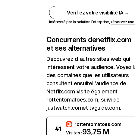
Vérifiez votre visibilité IA →
Intéressé par la solution Enterprise,
réservez un
Concurrents de
netflix.com
et ses alternatives
Découvrez d'autres sites web qui
intéressent votre audience. Voyez la
des domaines que les utilisateurs
consultent ensuiteL'audience de
Netflix.com visite également
rottentomatoes.com, suivi de
justwatch.comet tvguide.com.
rottentomatoes.com
#
1
93,75 M
Visites :