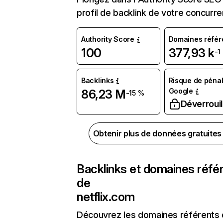
profil de backlink de votre concurre
Authority Score
Domaines référ
100
377,93 k
-1
Backlinks
Risque de pénal
Google
86,23 M
-15 %
Déverrouil
Obtenir plus de données gratuite
Backlinks et domaines réfé
de
netflix.com
Découvrez les domaines référents