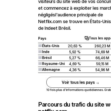
visiteurs du site web de vos concur
et commencez à exploiter les marc
négligésl'audience principale de
Netflix.com se trouve en États-Unis 
de Indeet Brésil.
Tous les app
Pays
États-Unis
20,63 %
260,23 M
Inde
5,92 %
74,69 M
Brésil
5,27 %
66,46 M
Royaume-Uni
4,69 %
59,15 M
Allemagne
4,36 %
54,96 M
Voir tous les pays →
10 fois plus d'informations quotidiennes. Gratui
Parcours du trafic du site 