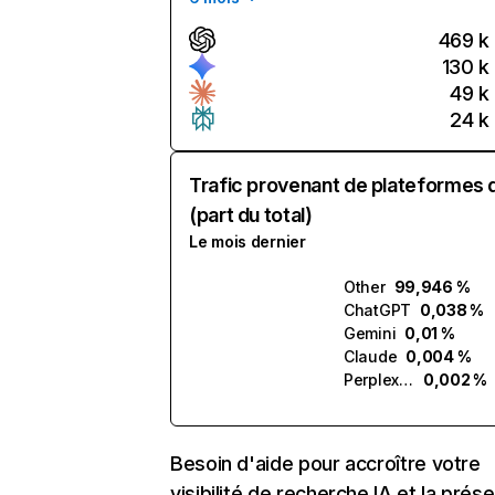
469 k
130 k
49 k
24 k
Trafic provenant de plateformes 
(part du total)
Le mois dernier
Other
99,946 %
ChatGPT
0,038 %
Gemini
0,01 %
Claude
0,004 %
Perplexity
0,002 %
Besoin d'aide pour accroître votre
visibilité de recherche IA et la prés