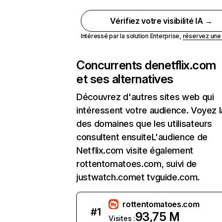
Vérifiez votre visibilité IA →
Intéressé par la solution Enterprise,
réservez un
Concurrents de
netflix.com
et ses alternatives
Découvrez d'autres sites web qui
intéressent votre audience. Voyez la
des domaines que les utilisateurs
consultent ensuiteL'audience de
Netflix.com visite également
rottentomatoes.com, suivi de
justwatch.comet tvguide.com.
rottentomatoes.com
#
1
93,75 M
Visites :