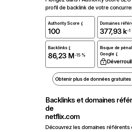
profil de backlink de votre concurre
Authority Score
Domaines référ
100
377,93 k
-1
Backlinks
Risque de pénal
Google
86,23 M
-15 %
Déverrouil
Obtenir plus de données gratuite
Backlinks et domaines réfé
de
netflix.com
Découvrez les domaines référents