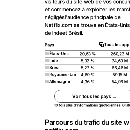
visiteurs du site web de vos concur
et commencez à exploiter les marc
négligésl'audience principale de
Netflix.com se trouve en États-Unis 
de Indeet Brésil.
Tous les app
Pays
États-Unis
20,63 %
260,23 M
Inde
5,92 %
74,69 M
Brésil
5,27 %
66,46 M
Royaume-Uni
4,69 %
59,15 M
Allemagne
4,36 %
54,96 M
Voir tous les pays →
10 fois plus d'informations quotidiennes. Gratui
Parcours du trafic du site 