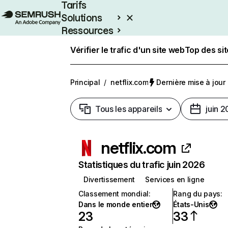
Tarifs
Solutions
Ressources
Entreprises
Vérifier le trafic d'un site web
Top des si
Principal
/
netflix.com
Dernière mise à jour :
Tous les appareils
juin 
netflix.com
Statistiques du trafic juin 2026
Divertissement
Services en ligne
Classement mondial
:
Rang du pays
:
Dans le monde entier
États-Unis
23
33