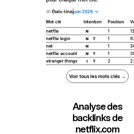
États-Unis
juin 2026
Mot clé
Intention
Position
V
netflix
1
1
N
netflix login
1
6
N
T
net
1
3
N
netflix account
1
3
N
T
stranger things
2
2
I
T
Voir tous les mots clés →
Analyse des
backlinks de
netflix.com