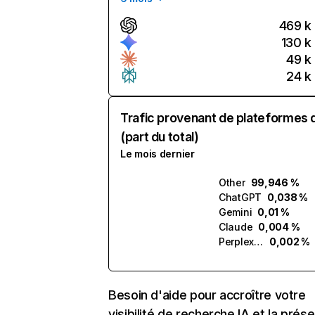
469 k
130 k
49 k
24 k
Trafic provenant de plateformes 
(part du total)
Le mois dernier
Other
99,946 %
ChatGPT
0,038 %
Gemini
0,01 %
Claude
0,004 %
Perplexity
0,002 %
Besoin d'aide pour accroître votre
visibilité de recherche IA et la prés