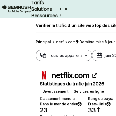
Tarifs
Solutions
Ressources
Entreprises
Vérifier le trafic d'un site web
Top des si
Principal
/
netflix.com
Dernière mise à jour :
Tous les appareils
juin 
netflix.com
Statistiques du trafic juin 2026
Divertissement
Services en ligne
Classement mondial
:
Rang du pays
:
Dans le monde entier
États-Unis
23
33