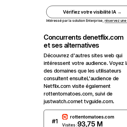
Vérifiez votre visibilité IA →
Intéressé par la solution Enterprise,
réservez un
Concurrents de
netflix.com
et ses alternatives
Découvrez d'autres sites web qui
intéressent votre audience. Voyez la
des domaines que les utilisateurs
consultent ensuiteL'audience de
Netflix.com visite également
rottentomatoes.com, suivi de
justwatch.comet tvguide.com.
rottentomatoes.com
#
1
93,75 M
Visites :