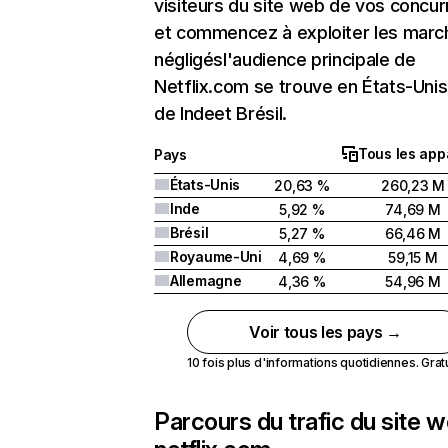
visiteurs du site web de vos concur
et commencez à exploiter les marc
négligésl'audience principale de
Netflix.com se trouve en États-Unis 
de Indeet Brésil.
Tous les app
Pays
États-Unis
20,63 %
260,23 M
Inde
5,92 %
74,69 M
Brésil
5,27 %
66,46 M
Royaume-Uni
4,69 %
59,15 M
Allemagne
4,36 %
54,96 M
Voir tous les pays →
10 fois plus d'informations quotidiennes. Gratui
Parcours du trafic du site 