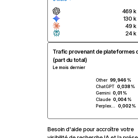
469 k
130 k
49 k
24 k
Trafic provenant de plateformes 
(part du total)
Le mois dernier
Other
99,946 %
ChatGPT
0,038 %
Gemini
0,01 %
Claude
0,004 %
Perplexity
0,002 %
Besoin d'aide pour accroître votre
visibilité de recherche IA et la prés