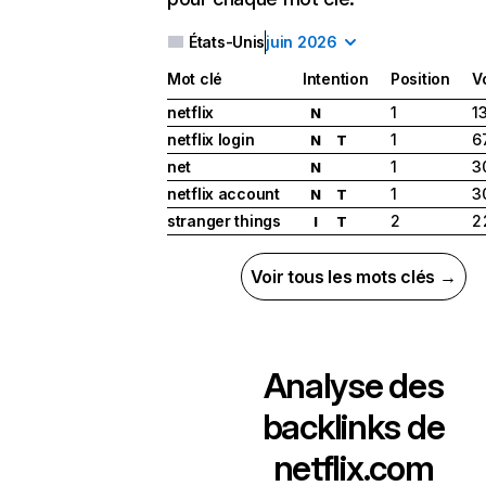
États-Unis
juin 2026
Mot clé
Intention
Position
V
netflix
1
1
N
netflix login
1
6
N
T
net
1
3
N
netflix account
1
3
N
T
stranger things
2
2
I
T
Voir tous les mots clés →
Analyse des
backlinks de
netflix.com