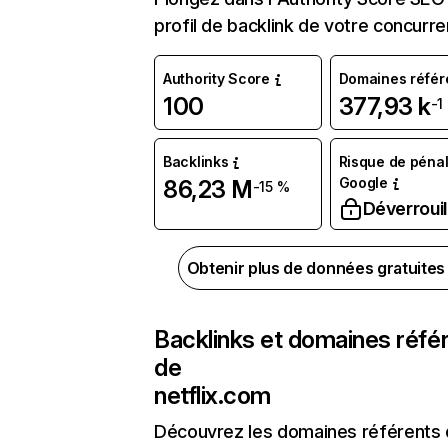
profil de backlink de votre concurre
Authority Score
Domaines référ
100
377,93 k
-1
Backlinks
Risque de pénal
Google
86,23 M
-15 %
Déverrouil
Obtenir plus de données gratuite
Backlinks et domaines réfé
de
netflix.com
Découvrez les domaines référents