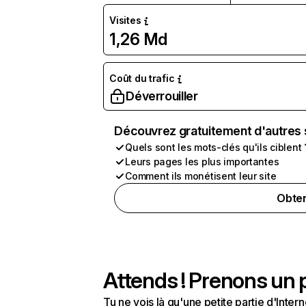
Visites
1,26 Md
Coût du trafic
Déverrouiller
Découvrez gratuitement d'autres 
Quels sont les mots-clés qu'ils ciblent 
Leurs pages les plus importantes
Comment ils monétisent leur site
Obten
Attends ! Prenons un p
Tu ne vois là qu'une petite partie d'Int