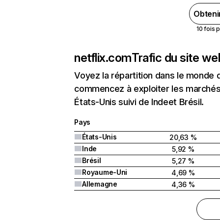
Obteni
10 fois 
netflix.com
Trafic du site w
Voyez la répartition dans le monde 
commencez à exploiter les marchés 
États-Unis suivi de Indeet Brésil.
Pays
États-Unis
20,63 %
Inde
5,92 %
Brésil
5,27 %
Royaume-Uni
4,69 %
Allemagne
4,36 %