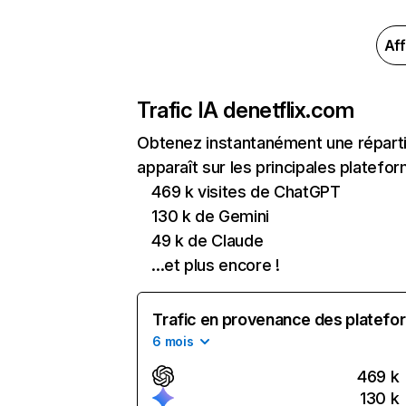
Aff
Trafic IA de
netflix.com
Obtenez instantanément une réparti
apparaît sur les principales platefor
469 k visites de ChatGPT
130 k de Gemini
49 k de Claude
...et plus encore !
Trafic en provenance des platefor
6 mois
469 k
130 k