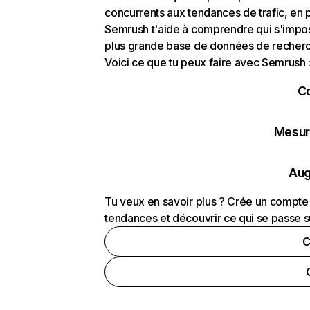
concurrents aux tendances de trafic, en pa
Semrush t'aide à comprendre qui s'impose
plus grande base de données de recherch
Voici ce que tu peux faire avec Semrush 
C
Mesure
Aug
Tu veux en savoir plus ? Crée un compte 
tendances et découvrir ce qui se passe s
C