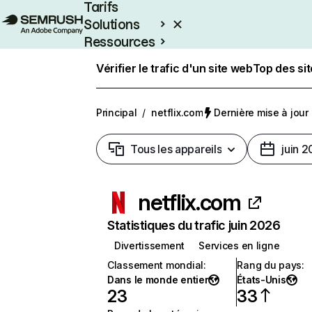
Tarifs
Solutions
Ressources
Entreprises
Vérifier le trafic d'un site web
Top des si
Principal
/
netflix.com
Dernière mise à jour :
Tous les appareils
juin 
netflix.com
Statistiques du trafic juin 2026
Divertissement
Services en ligne
Classement mondial
:
Rang du pays
:
Dans le monde entier
États-Unis
23
33