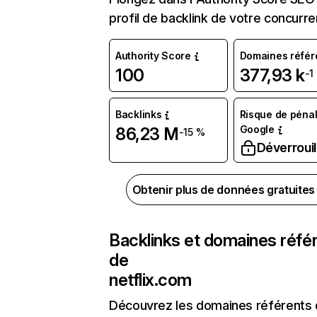
profil de backlink de votre concurre
Authority Score
Domaines référ
100
377,93 k
-1
Backlinks
Risque de pénal
Google
86,23 M
-15 %
Déverrouil
Obtenir plus de données gratuite
Backlinks et domaines réfé
de
netflix.com
Découvrez les domaines référents