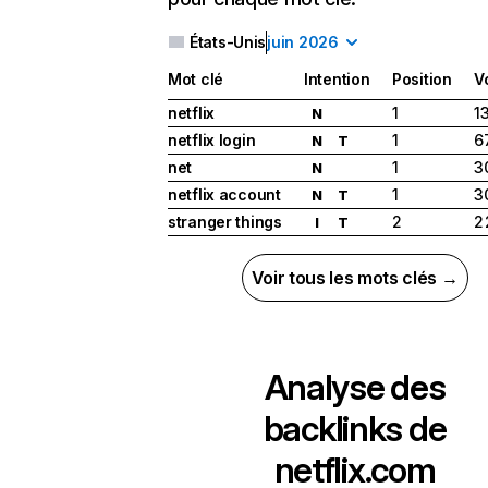
États-Unis
juin 2026
Mot clé
Intention
Position
V
netflix
1
1
N
netflix login
1
6
N
T
net
1
3
N
netflix account
1
3
N
T
stranger things
2
2
I
T
Voir tous les mots clés →
Analyse des
backlinks de
netflix.com