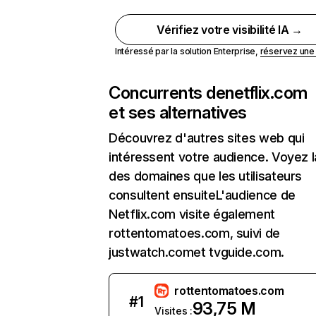
Vérifiez votre visibilité IA →
Intéressé par la solution Enterprise,
réservez un
Concurrents de
netflix.com
et ses alternatives
Découvrez d'autres sites web qui
intéressent votre audience. Voyez la
des domaines que les utilisateurs
consultent ensuiteL'audience de
Netflix.com visite également
rottentomatoes.com, suivi de
justwatch.comet tvguide.com.
rottentomatoes.com
#
1
93,75 M
Visites :