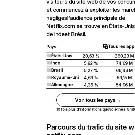
visiteurs du site web de vos concur
et commencez à exploiter les marc
négligésl'audience principale de
Netflix.com se trouve en États-Unis 
de Indeet Brésil.
Tous les app
Pays
États-Unis
20,63 %
260,23 M
Inde
5,92 %
74,69 M
Brésil
5,27 %
66,46 M
Royaume-Uni
4,69 %
59,15 M
Allemagne
4,36 %
54,96 M
Voir tous les pays →
10 fois plus d'informations quotidiennes. Gratui
Parcours du trafic du site 