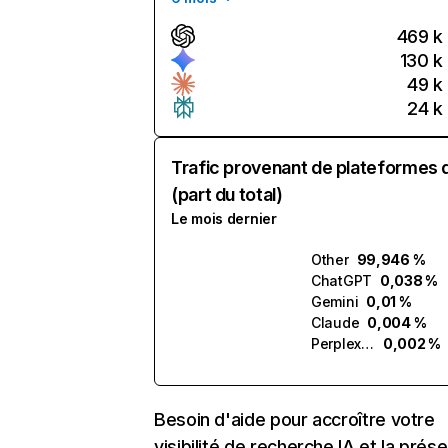
469 k
130 k
49 k
24 k
Trafic provenant de plateformes 
(part du total)
Le mois dernier
Other
99,946 %
ChatGPT
0,038 %
Gemini
0,01 %
Claude
0,004 %
Perplexity
0,002 %
Besoin d'aide pour accroître votre
visibilité de recherche IA et la prés