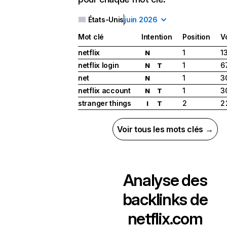
États-Unis
juin 2026
Mot clé
Intention
Position
V
netflix
1
1
N
netflix login
1
6
N
T
net
1
3
N
netflix account
1
3
N
T
stranger things
2
2
I
T
Voir tous les mots clés →
Analyse des
backlinks de
netflix.com