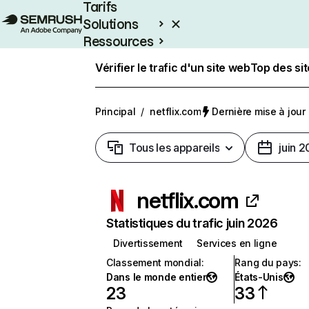
Tarifs
Solutions
Ressources
Entreprises
Vérifier le trafic d'un site web
Top des si
Principal
/
netflix.com
Dernière mise à jour :
Tous les appareils
juin 
netflix.com
Statistiques du trafic juin 2026
Divertissement
Services en ligne
Classement mondial
:
Rang du pays
:
Dans le monde entier
États-Unis
23
33