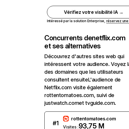
Vérifiez votre visibilité IA →
Intéressé par la solution Enterprise,
réservez un
Concurrents de
netflix.com
et ses alternatives
Découvrez d'autres sites web qui
intéressent votre audience. Voyez la
des domaines que les utilisateurs
consultent ensuiteL'audience de
Netflix.com visite également
rottentomatoes.com, suivi de
justwatch.comet tvguide.com.
rottentomatoes.com
#
1
93,75 M
Visites :