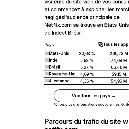
visiteurs du site web de vos concur
et commencez à exploiter les marc
négligésl'audience principale de
Netflix.com se trouve en États-Unis 
de Indeet Brésil.
Tous les app
Pays
États-Unis
20,63 %
260,23 M
Inde
5,92 %
74,69 M
Brésil
5,27 %
66,46 M
Royaume-Uni
4,69 %
59,15 M
Allemagne
4,36 %
54,96 M
Voir tous les pays →
10 fois plus d'informations quotidiennes. Gratui
Parcours du trafic du site 