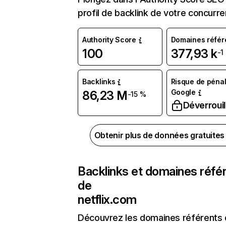
profil de backlink de votre concurre
Authority Score
Domaines référ
100
377,93 k
-1
Backlinks
Risque de pénal
Google
86,23 M
-15 %
Déverrouil
Obtenir plus de données gratuite
Backlinks et domaines réfé
de
netflix.com
Découvrez les domaines référents