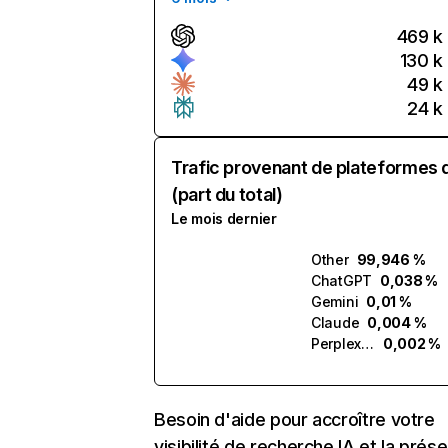
469 k
130 k
49 k
24 k
Trafic provenant de plateformes 
(part du total)
Le mois dernier
Other
99,946 %
ChatGPT
0,038 %
Gemini
0,01 %
Claude
0,004 %
Perplexity
0,002 %
Besoin d'aide pour accroître votre
visibilité de recherche IA et la prés