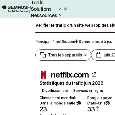
Tarifs
Solutions
Ressources
Entreprises
Vérifier le trafic d'un site web
Top des si
Principal
/
netflix.com
Dernière mise à jour :
Tous les appareils
juin 
netflix.com
Statistiques du trafic juin 2026
Divertissement
Services en ligne
Classement mondial
:
Rang du pays
:
Dans le monde entier
États-Unis
23
33