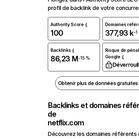
profil de backlink de votre concurre
Authority Score
Domaines référ
100
377,93 k
-1
Backlinks
Risque de pénal
Google
86,23 M
-15 %
Déverrouil
Obtenir plus de données gratuite
Backlinks et domaines réfé
de
netflix.com
Découvrez les domaines référents