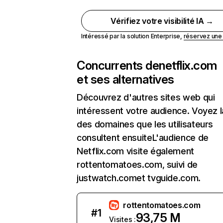
Vérifiez votre visibilité IA →
Intéressé par la solution Enterprise,
réservez un
Concurrents de
netflix.com
et ses alternatives
Découvrez d'autres sites web qui
intéressent votre audience. Voyez la
des domaines que les utilisateurs
consultent ensuiteL'audience de
Netflix.com visite également
rottentomatoes.com, suivi de
justwatch.comet tvguide.com.
rottentomatoes.com
#
1
93,75 M
Visites :