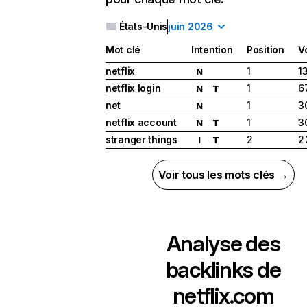
États-Unis
juin 2026
Mot clé
Intention
Position
V
netflix
1
1
N
netflix login
1
6
N
T
net
1
3
N
netflix account
1
3
N
T
stranger things
2
2
I
T
Voir tous les mots clés →
Analyse des
backlinks de
netflix.com