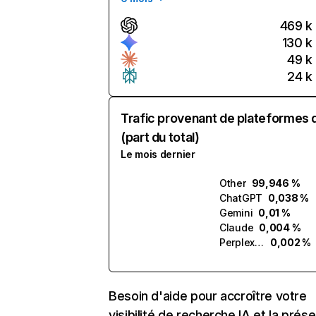
469 k
130 k
49 k
24 k
Trafic provenant de plateformes 
(part du total)
Le mois dernier
Other
99,946 %
ChatGPT
0,038 %
Gemini
0,01 %
Claude
0,004 %
Perplexity
0,002 %
Besoin d'aide pour accroître votre
visibilité de recherche IA et la prés