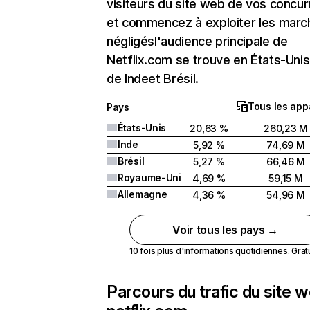
visiteurs du site web de vos concur
et commencez à exploiter les marc
négligésl'audience principale de
Netflix.com se trouve en États-Unis 
de Indeet Brésil.
Tous les app
Pays
États-Unis
20,63 %
260,23 M
Inde
5,92 %
74,69 M
Brésil
5,27 %
66,46 M
Royaume-Uni
4,69 %
59,15 M
Allemagne
4,36 %
54,96 M
Voir tous les pays →
10 fois plus d'informations quotidiennes. Gratui
Parcours du trafic du site 