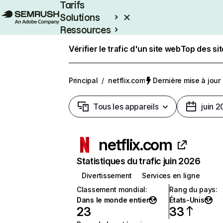
Tarifs
Solutions
Ressources
Entreprises
Vérifier le trafic d'un site web
Top des si
Principal
/
netflix.com
Dernière mise à jour :
Tous les appareils
juin 
netflix.com
Statistiques du trafic juin 2026
Divertissement
Services en ligne
Classement mondial
:
Rang du pays
:
Dans le monde entier
États-Unis
23
33