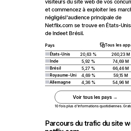
visiteurs du site web de vos concur
et commencez à exploiter les marc
négligésl'audience principale de
Netflix.com se trouve en États-Unis 
de Indeet Brésil.
Tous les app
Pays
États-Unis
20,63 %
260,23 M
Inde
5,92 %
74,69 M
Brésil
5,27 %
66,46 M
Royaume-Uni
4,69 %
59,15 M
Allemagne
4,36 %
54,96 M
Voir tous les pays →
10 fois plus d'informations quotidiennes. Gratui
Parcours du trafic du site 