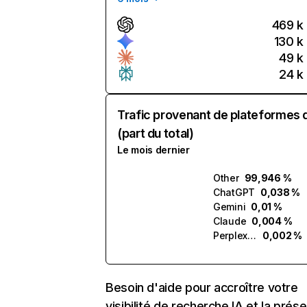
469 k
130 k
49 k
24 k
Trafic provenant de plateformes 
(part du total)
Le mois dernier
Other
99,946 %
ChatGPT
0,038 %
Gemini
0,01 %
Claude
0,004 %
Perplexity
0,002 %
Besoin d'aide pour accroître votre
visibilité de recherche IA et la prés