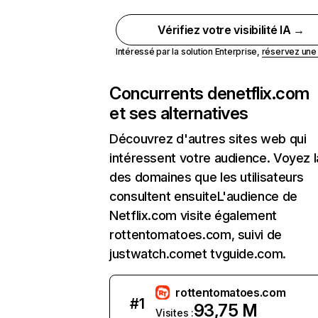
Vérifiez votre visibilité IA →
Intéressé par la solution Enterprise,
réservez un
Concurrents de
netflix.com
et ses alternatives
Découvrez d'autres sites web qui
intéressent votre audience. Voyez la
des domaines que les utilisateurs
consultent ensuiteL'audience de
Netflix.com visite également
rottentomatoes.com, suivi de
justwatch.comet tvguide.com.
rottentomatoes.com
#
1
93,75 M
Visites :