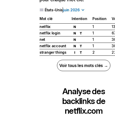
États-Unis
juin 2026
Mot clé
Intention
Position
V
netflix
1
1
N
netflix login
1
6
N
T
net
1
3
N
netflix account
1
3
N
T
stranger things
2
2
I
T
Voir tous les mots clés →
Analyse des
backlinks de
netflix.com