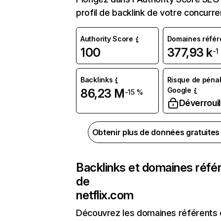
profil de backlink de votre concurre
Authority Score
Domaines référ
100
377,93 k
-1
Backlinks
Risque de pénal
Google
86,23 M
-15 %
Déverrouil
Obtenir plus de données gratuite
Backlinks et domaines réfé
de
netflix.com
Découvrez les domaines référents