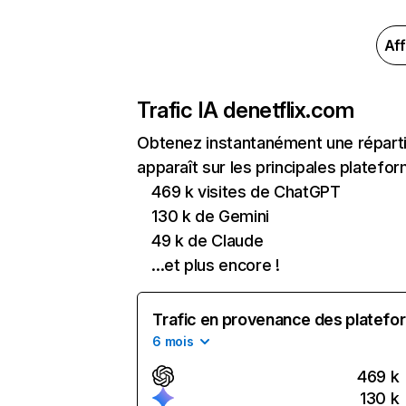
Aff
Trafic IA de
netflix.com
Obtenez instantanément une réparti
apparaît sur les principales platefor
469 k visites de ChatGPT
130 k de Gemini
49 k de Claude
...et plus encore !
Trafic en provenance des platefor
6 mois
469 k
130 k