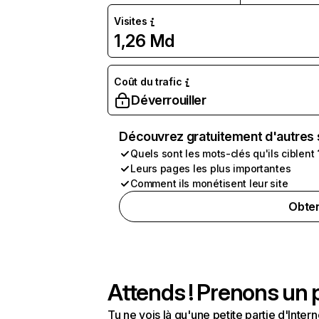
Visites
1,26 Md
Coût du trafic
Déverrouiller
Découvrez gratuitement d'autres 
Quels sont les mots-clés qu'ils ciblent 
Leurs pages les plus importantes
Comment ils monétisent leur site
Obten
Attends ! Prenons un p
Tu ne vois là qu'une petite partie d'Int