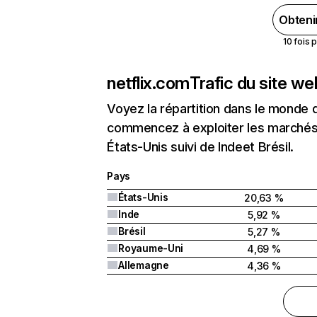
Obteni
10 fois 
netflix.com
Trafic du site w
Voyez la répartition dans le monde 
commencez à exploiter les marchés 
États-Unis suivi de Indeet Brésil.
Pays
États-Unis
20,63 %
Inde
5,92 %
Brésil
5,27 %
Royaume-Uni
4,69 %
Allemagne
4,36 %