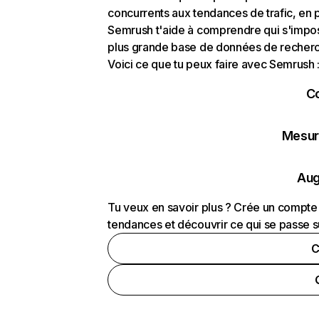
concurrents aux tendances de trafic, en pa
Semrush t'aide à comprendre qui s'impose
plus grande base de données de recherch
Voici ce que tu peux faire avec Semrush 
C
Mesure
Aug
Tu veux en savoir plus ? Crée un compte 
tendances et découvrir ce qui se passe s
C