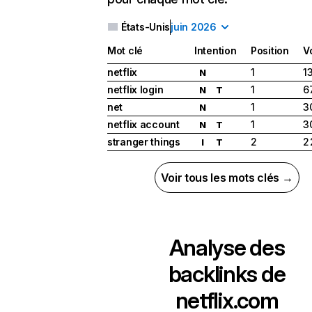
États-Unis
juin 2026
Mot clé
Intention
Position
V
netflix
1
1
N
netflix login
1
6
N
T
net
1
3
N
netflix account
1
3
N
T
stranger things
2
2
I
T
Voir tous les mots clés →
Analyse des
backlinks de
netflix.com