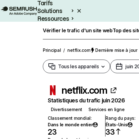
Tarifs
Solutions
Ressources
Entreprises
Vérifier le trafic d'un site web
Top des si
Principal
/
netflix.com
Dernière mise à jour :
Tous les appareils
juin 
netflix.com
Statistiques du trafic juin 2026
Divertissement
Services en ligne
Classement mondial
:
Rang du pays
:
Dans le monde entier
États-Unis
23
33