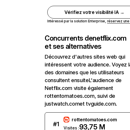
Vérifiez votre visibilité IA →
Intéressé par la solution Enterprise,
réservez un
Concurrents de
netflix.com
et ses alternatives
Découvrez d'autres sites web qui
intéressent votre audience. Voyez la
des domaines que les utilisateurs
consultent ensuiteL'audience de
Netflix.com visite également
rottentomatoes.com, suivi de
justwatch.comet tvguide.com.
rottentomatoes.com
#
1
93,75 M
Visites :