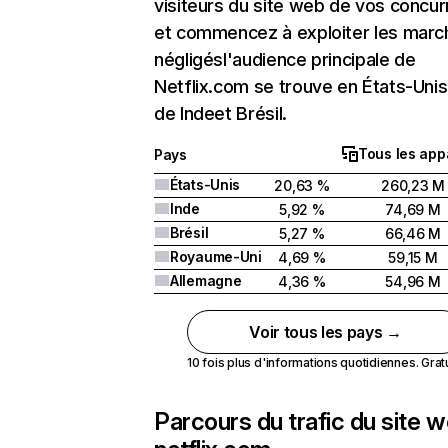
visiteurs du site web de vos concur
et commencez à exploiter les marc
négligésl'audience principale de
Netflix.com se trouve en États-Unis 
de Indeet Brésil.
Tous les app
Pays
États-Unis
20,63 %
260,23 M
Inde
5,92 %
74,69 M
Brésil
5,27 %
66,46 M
Royaume-Uni
4,69 %
59,15 M
Allemagne
4,36 %
54,96 M
Voir tous les pays →
10 fois plus d'informations quotidiennes. Gratui
Parcours du trafic du site 