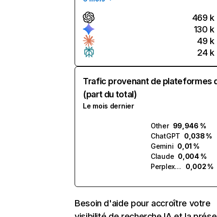
469 k
130 k
49 k
24 k
Trafic provenant de plateformes 
(part du total)
Le mois dernier
Other
99,946 %
ChatGPT
0,038 %
Gemini
0,01 %
Claude
0,004 %
Perplexity
0,002 %
Besoin d'aide pour accroître votre
visibilité de recherche IA et la prés