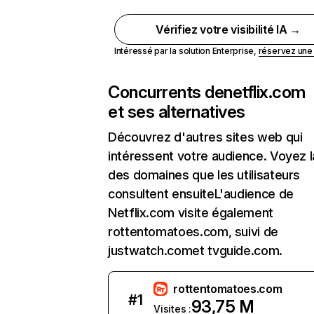
Vérifiez votre visibilité IA →
Intéressé par la solution Enterprise,
réservez un
Concurrents de
netflix.com
et ses alternatives
Découvrez d'autres sites web qui
intéressent votre audience. Voyez la
des domaines que les utilisateurs
consultent ensuiteL'audience de
Netflix.com visite également
rottentomatoes.com, suivi de
justwatch.comet tvguide.com.
rottentomatoes.com
#
1
93,75 M
Visites :