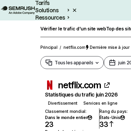
Tarifs
Solutions
Ressources
Entreprises
Vérifier le trafic d'un site web
Top des si
Principal
/
netflix.com
Dernière mise à jour :
Tous les appareils
juin 
netflix.com
Statistiques du trafic juin 2026
Divertissement
Services en ligne
Classement mondial
:
Rang du pays
:
Dans le monde entier
États-Unis
23
33