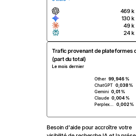
469 k
130 k
49 k
24 k
Trafic provenant de plateformes 
(part du total)
Le mois dernier
Other
99,946 %
ChatGPT
0,038 %
Gemini
0,01 %
Claude
0,004 %
Perplexity
0,002 %
Besoin d'aide pour accroître votre
visibilité de recherche IA et la prés