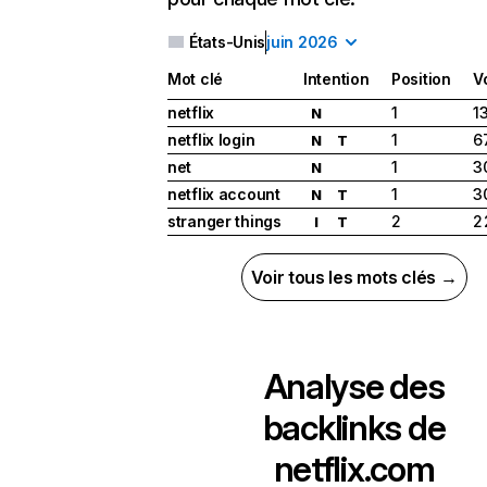
États-Unis
juin 2026
Mot clé
Intention
Position
V
netflix
1
1
N
netflix login
1
6
N
T
net
1
3
N
netflix account
1
3
N
T
stranger things
2
2
I
T
Voir tous les mots clés →
Analyse des
backlinks de
netflix.com