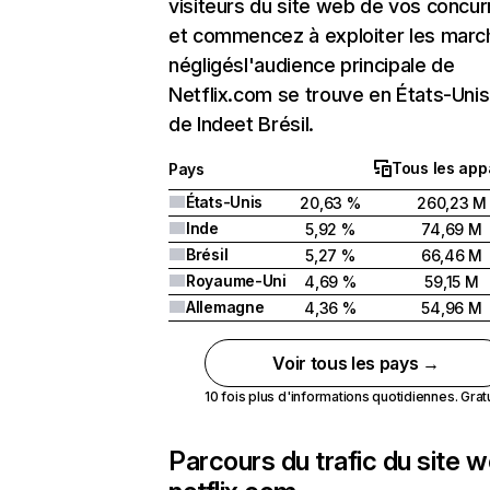
visiteurs du site web de vos concur
et commencez à exploiter les marc
négligésl'audience principale de
Netflix.com se trouve en États-Unis 
de Indeet Brésil.
Tous les app
Pays
États-Unis
20,63 %
260,23 M
Inde
5,92 %
74,69 M
Brésil
5,27 %
66,46 M
Royaume-Uni
4,69 %
59,15 M
Allemagne
4,36 %
54,96 M
Voir tous les pays →
10 fois plus d'informations quotidiennes. Gratui
Parcours du trafic du site 