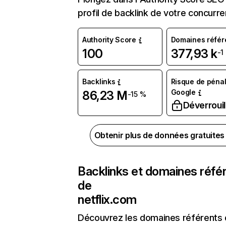
profil de backlink de votre concurre
Authority Score
Domaines référ
100
377,93 k
-1
Backlinks
Risque de pénal
Google
86,23 M
-15 %
Déverrouil
Obtenir plus de données gratuite
Backlinks et domaines réfé
de
netflix.com
Découvrez les domaines référents