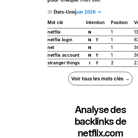
États-Unis
juin 2026
Mot clé
Intention
Position
V
netflix
1
1
N
netflix login
1
6
N
T
net
1
3
N
netflix account
1
3
N
T
stranger things
2
2
I
T
Voir tous les mots clés →
Analyse des
backlinks de
netflix.com