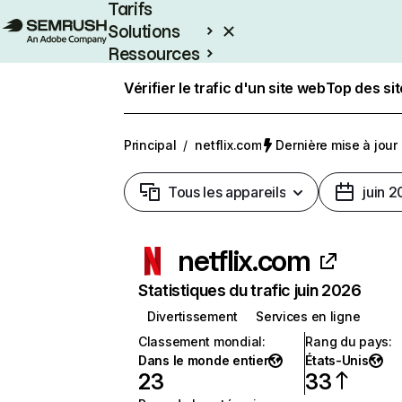
Tarifs
Solutions
Ressources
Entreprises
Vérifier le trafic d'un site web
Top des si
Principal
/
netflix.com
Dernière mise à jour :
Tous les appareils
juin 
netflix.com
Statistiques du trafic juin 2026
Divertissement
Services en ligne
Classement mondial
:
Rang du pays
:
Dans le monde entier
États-Unis
23
33