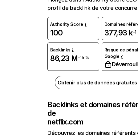
profil de backlink de votre concurre
Authority Score
Domaines référ
100
377,93 k
-1
Backlinks
Risque de pénal
Google
86,23 M
-15 %
Déverrouil
Obtenir plus de données gratuite
Backlinks et domaines réfé
de
netflix.com
Découvrez les domaines référents