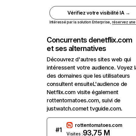
Vérifiez votre visibilité IA →
Intéressé par la solution Enterprise,
réservez un
Concurrents de
netflix.com
et ses alternatives
Découvrez d'autres sites web qui
intéressent votre audience. Voyez la
des domaines que les utilisateurs
consultent ensuiteL'audience de
Netflix.com visite également
rottentomatoes.com, suivi de
justwatch.comet tvguide.com.
rottentomatoes.com
#
1
93,75 M
Visites :