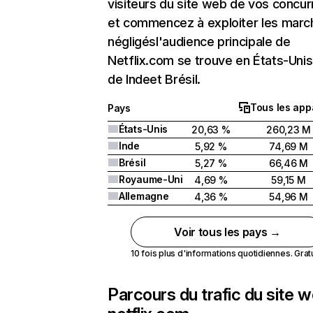
visiteurs du site web de vos concur
et commencez à exploiter les marc
négligésl'audience principale de
Netflix.com se trouve en États-Unis 
de Indeet Brésil.
Tous les app
Pays
États-Unis
20,63 %
260,23 M
Inde
5,92 %
74,69 M
Brésil
5,27 %
66,46 M
Royaume-Uni
4,69 %
59,15 M
Allemagne
4,36 %
54,96 M
Voir tous les pays →
10 fois plus d'informations quotidiennes. Gratui
Parcours du trafic du site 