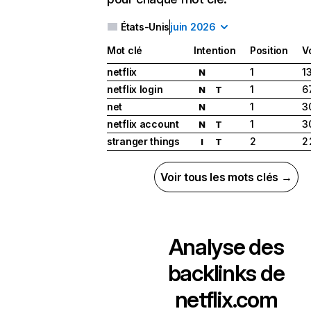
États-Unis
juin 2026
Mot clé
Intention
Position
V
netflix
1
1
N
netflix login
1
6
N
T
net
1
3
N
netflix account
1
3
N
T
stranger things
2
2
I
T
Voir tous les mots clés →
Analyse des
backlinks de
netflix.com