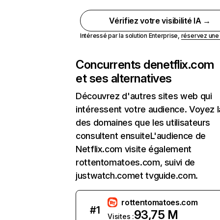
Vérifiez votre visibilité IA →
Intéressé par la solution Enterprise,
réservez un
Concurrents de
netflix.com
et ses alternatives
Découvrez d'autres sites web qui
intéressent votre audience. Voyez la
des domaines que les utilisateurs
consultent ensuiteL'audience de
Netflix.com visite également
rottentomatoes.com, suivi de
justwatch.comet tvguide.com.
rottentomatoes.com
#
1
93,75 M
Visites :