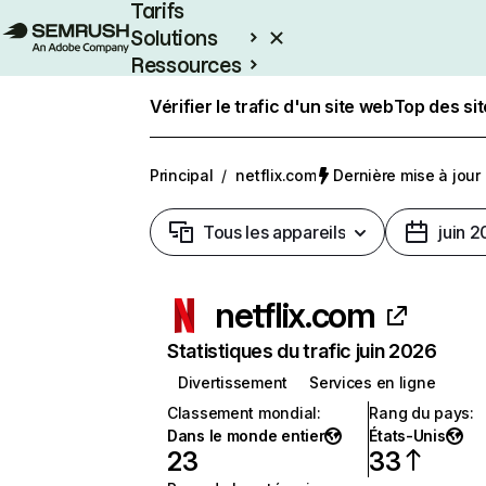
Tarifs
Solutions
Ressources
Entreprises
Vérifier le trafic d'un site web
Top des si
Principal
/
netflix.com
Dernière mise à jour :
Tous les appareils
juin 
netflix.com
Statistiques du trafic juin 2026
Divertissement
Services en ligne
Classement mondial
:
Rang du pays
:
Dans le monde entier
États-Unis
23
33