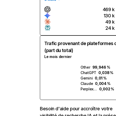
469 k
130 k
49 k
24 k
Trafic provenant de plateformes 
(part du total)
Le mois dernier
Other
99,946 %
ChatGPT
0,038 %
Gemini
0,01 %
Claude
0,004 %
Perplexity
0,002 %
Besoin d'aide pour accroître votre
visibilité de recherche IA et la prés