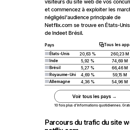
visiteurs du site web de vos concur
et commencez à exploiter les marc
négligésl'audience principale de
Netflix.com se trouve en États-Unis 
de Indeet Brésil.
Tous les app
Pays
États-Unis
20,63 %
260,23 M
Inde
5,92 %
74,69 M
Brésil
5,27 %
66,46 M
Royaume-Uni
4,69 %
59,15 M
Allemagne
4,36 %
54,96 M
Voir tous les pays →
10 fois plus d'informations quotidiennes. Gratui
Parcours du trafic du site 