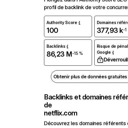
profil de backlink de votre concurre
Authority Score
Domaines référ
100
377,93 k
-1
Backlinks
Risque de pénal
Google
86,23 M
-15 %
Déverrouil
Obtenir plus de données gratuite
Backlinks et domaines réfé
de
netflix.com
Découvrez les domaines référents