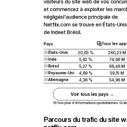
visiteurs du site web de vos concur
et commencez à exploiter les marc
négligésl'audience principale de
Netflix.com se trouve en États-Unis 
de Indeet Brésil.
Tous les app
Pays
États-Unis
20,63 %
260,23 M
Inde
5,92 %
74,69 M
Brésil
5,27 %
66,46 M
Royaume-Uni
4,69 %
59,15 M
Allemagne
4,36 %
54,96 M
Voir tous les pays →
10 fois plus d'informations quotidiennes. Gratui
Parcours du trafic du site 