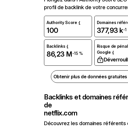
profil de backlink de votre concurre
Authority Score
Domaines référ
100
377,93 k
-1
Backlinks
Risque de pénal
Google
86,23 M
-15 %
Déverrouil
Obtenir plus de données gratuite
Backlinks et domaines réfé
de
netflix.com
Découvrez les domaines référents