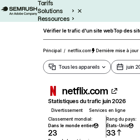
Tarifs
Solutions
Ressources
Entreprises
Vérifier le trafic d'un site web
Top des si
Principal
/
netflix.com
Dernière mise à jour :
Tous les appareils
juin 
netflix.com
Statistiques du trafic juin 2026
Divertissement
Services en ligne
Classement mondial
:
Rang du pays
:
Dans le monde entier
États-Unis
23
33