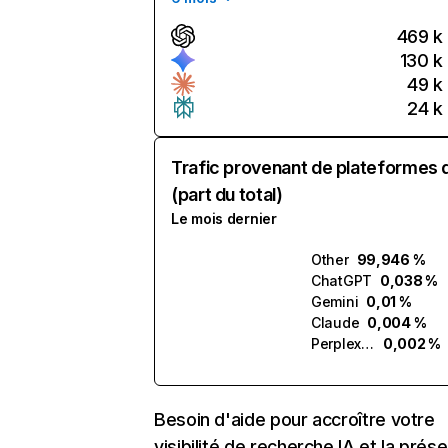
469 k
130 k
49 k
24 k
Trafic provenant de plateformes 
(part du total)
Le mois dernier
Other
99,946 %
ChatGPT
0,038 %
Gemini
0,01 %
Claude
0,004 %
Perplexity
0,002 %
Besoin d'aide pour accroître votre
visibilité de recherche IA et la prés