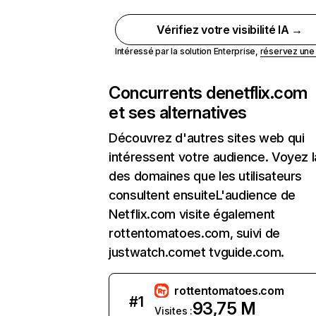
Vérifiez votre visibilité IA →
Intéressé par la solution Enterprise,
réservez un
Concurrents de
netflix.com
et ses alternatives
Découvrez d'autres sites web qui
intéressent votre audience. Voyez la
des domaines que les utilisateurs
consultent ensuiteL'audience de
Netflix.com visite également
rottentomatoes.com, suivi de
justwatch.comet tvguide.com.
rottentomatoes.com
#
1
93,75 M
Visites :