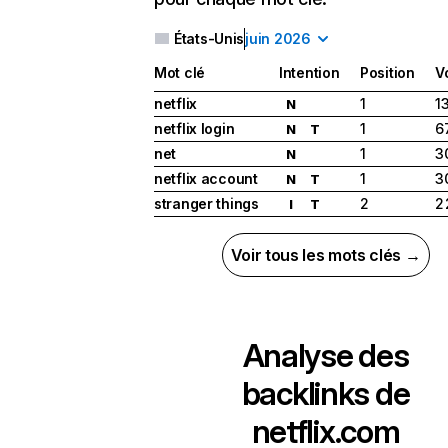
États-Unis
juin 2026
Mot clé
Intention
Position
V
netflix
1
1
N
netflix login
1
6
N
T
net
1
3
N
netflix account
1
3
N
T
stranger things
2
2
I
T
Voir tous les mots clés →
Analyse des
backlinks de
netflix.com