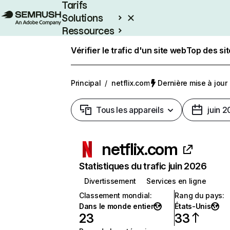
Tarifs
Solutions
Ressources
Entreprises
Vérifier le trafic d'un site web
Top des si
Principal
/
netflix.com
Dernière mise à jour :
Tous les appareils
juin 
netflix.com
Statistiques du trafic juin 2026
Divertissement
Services en ligne
Classement mondial
:
Rang du pays
:
Dans le monde entier
États-Unis
23
33