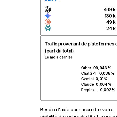
469 k
130 k
49 k
24 k
Trafic provenant de plateformes 
(part du total)
Le mois dernier
Other
99,946 %
ChatGPT
0,038 %
Gemini
0,01 %
Claude
0,004 %
Perplexity
0,002 %
Besoin d'aide pour accroître votre
visibilité de recherche IA et la prés