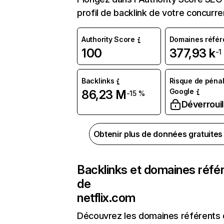
profil de backlink de votre concurre
Authority Score
Domaines référ
100
377,93 k
-1
Backlinks
Risque de pénal
Google
86,23 M
-15 %
Déverrouil
Obtenir plus de données gratuite
Backlinks et domaines réfé
de
netflix.com
Découvrez les domaines référents