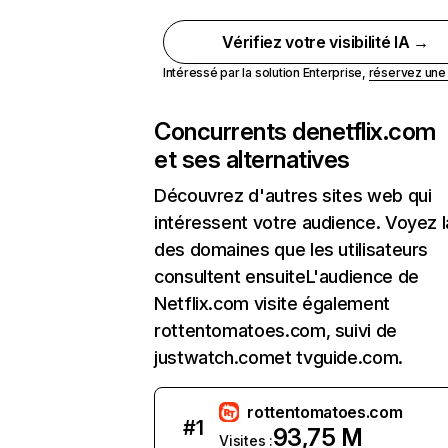
Vérifiez votre visibilité IA →
Intéressé par la solution Enterprise,
réservez un
Concurrents de
netflix.com
et ses alternatives
Découvrez d'autres sites web qui
intéressent votre audience. Voyez la
des domaines que les utilisateurs
consultent ensuiteL'audience de
Netflix.com visite également
rottentomatoes.com, suivi de
justwatch.comet tvguide.com.
rottentomatoes.com
#
1
93,75 M
Visites :