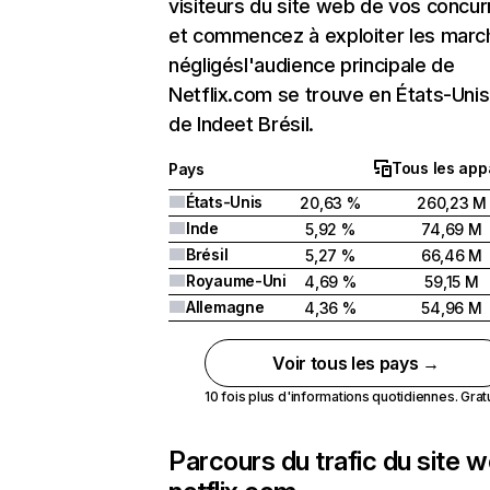
visiteurs du site web de vos concur
et commencez à exploiter les marc
négligésl'audience principale de
Netflix.com se trouve en États-Unis 
de Indeet Brésil.
Tous les app
Pays
États-Unis
20,63 %
260,23 M
Inde
5,92 %
74,69 M
Brésil
5,27 %
66,46 M
Royaume-Uni
4,69 %
59,15 M
Allemagne
4,36 %
54,96 M
Voir tous les pays →
10 fois plus d'informations quotidiennes. Gratui
Parcours du trafic du site 