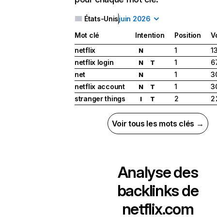
États-Unis
juin 2026
Mot clé
Intention
Position
V
netflix
1
1
N
netflix login
1
6
N
T
net
1
3
N
netflix account
1
3
N
T
stranger things
2
2
I
T
Voir tous les mots clés →
Analyse des
backlinks de
netflix.com