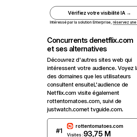
Vérifiez votre visibilité IA →
Intéressé par la solution Enterprise,
réservez un
Concurrents de
netflix.com
et ses alternatives
Découvrez d'autres sites web qui
intéressent votre audience. Voyez la
des domaines que les utilisateurs
consultent ensuiteL'audience de
Netflix.com visite également
rottentomatoes.com, suivi de
justwatch.comet tvguide.com.
rottentomatoes.com
#
1
93,75 M
Visites :