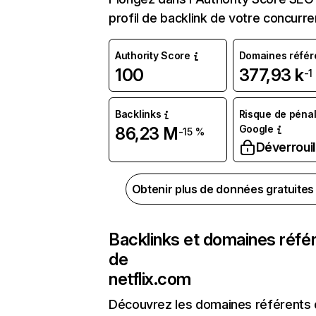
profil de backlink de votre concurre
Authority Score
Domaines référ
100
377,93 k
-1
Backlinks
Risque de pénal
Google
86,23 M
-15 %
Déverrouil
Obtenir plus de données gratuite
Backlinks et domaines réfé
de
netflix.com
Découvrez les domaines référents