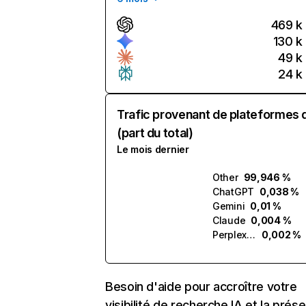
469 k
130 k
49 k
24 k
Trafic provenant de plateformes 
(part du total)
Le mois dernier
Other
99,946 %
ChatGPT
0,038 %
Gemini
0,01 %
Claude
0,004 %
Perplexity
0,002 %
Besoin d'aide pour accroître votre
visibilité de recherche IA et la prés