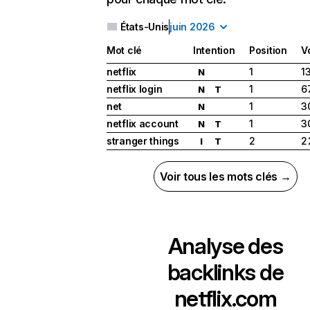
États-Unis
juin 2026
Mot clé
Intention
Position
V
netflix
1
1
N
netflix login
1
6
N
T
net
1
3
N
netflix account
1
3
N
T
stranger things
2
2
I
T
Voir tous les mots clés →
Analyse des
backlinks de
netflix.com