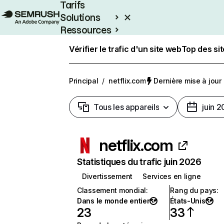
Tarifs
Solutions
Ressources
Entreprises
Vérifier le trafic d'un site web
Top des si
Principal
/
netflix.com
Dernière mise à jour :
Tous les appareils
juin 
netflix.com
Statistiques du trafic juin 2026
Divertissement
Services en ligne
Classement mondial
:
Rang du pays
:
Dans le monde entier
États-Unis
23
33