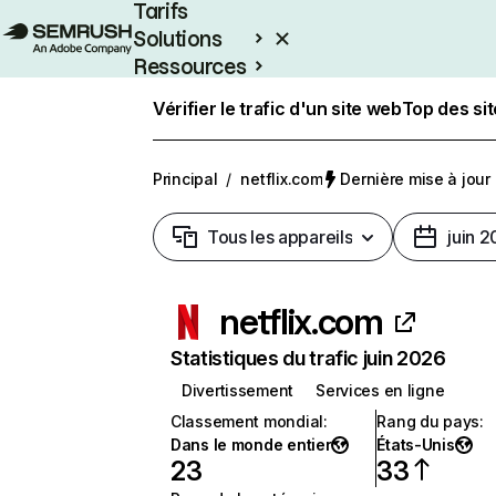
Tarifs
Solutions
Ressources
Entreprises
Vérifier le trafic d'un site web
Top des si
Principal
/
netflix.com
Dernière mise à jour :
Tous les appareils
juin 
netflix.com
Statistiques du trafic juin 2026
Divertissement
Services en ligne
Classement mondial
:
Rang du pays
:
Dans le monde entier
États-Unis
23
33