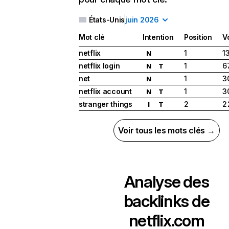
États-Unis
juin 2026
Mot clé
Intention
Position
V
netflix
1
1
N
netflix login
1
6
N
T
net
1
3
N
netflix account
1
3
N
T
stranger things
2
2
I
T
Voir tous les mots clés →
Analyse des
backlinks de
netflix.com