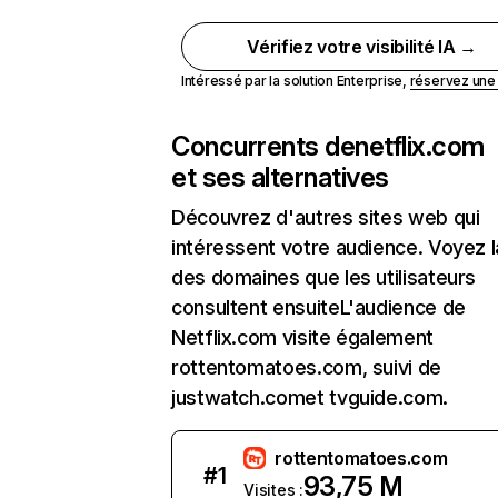
Vérifiez votre visibilité IA →
Intéressé par la solution Enterprise,
réservez un
Concurrents de
netflix.com
et ses alternatives
Découvrez d'autres sites web qui
intéressent votre audience. Voyez la
des domaines que les utilisateurs
consultent ensuiteL'audience de
Netflix.com visite également
rottentomatoes.com, suivi de
justwatch.comet tvguide.com.
rottentomatoes.com
#
1
93,75 M
Visites :