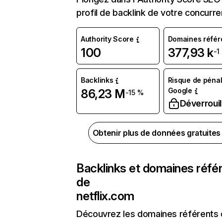
profil de backlink de votre concurre
Authority Score
Domaines référ
100
377,93 k
-1
Backlinks
Risque de pénal
Google
86,23 M
-15 %
Déverrouil
Obtenir plus de données gratuite
Backlinks et domaines réfé
de
netflix.com
Découvrez les domaines référents