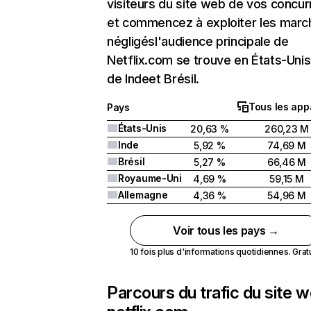
visiteurs du site web de vos concur
et commencez à exploiter les marc
négligésl'audience principale de
Netflix.com se trouve en États-Unis 
de Indeet Brésil.
Tous les app
Pays
États-Unis
20,63 %
260,23 M
Inde
5,92 %
74,69 M
Brésil
5,27 %
66,46 M
Royaume-Uni
4,69 %
59,15 M
Allemagne
4,36 %
54,96 M
Voir tous les pays →
10 fois plus d'informations quotidiennes. Gratui
Parcours du trafic du site 