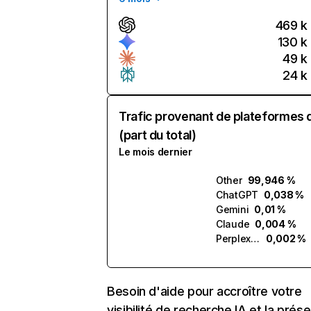
469 k
130 k
49 k
24 k
Trafic provenant de plateformes 
(part du total)
Le mois dernier
Other
99,946 %
ChatGPT
0,038 %
Gemini
0,01 %
Claude
0,004 %
Perplexity
0,002 %
Besoin d'aide pour accroître votre
visibilité de recherche IA et la prés