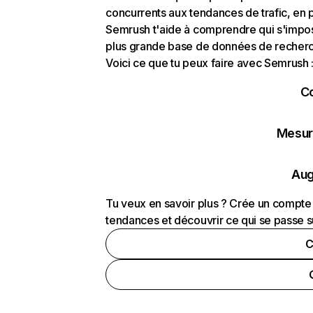
concurrents aux tendances de trafic, en pa
Semrush t'aide à comprendre qui s'impose
plus grande base de données de recherch
Voici ce que tu peux faire avec Semrush 
C
Mesure
Aug
Tu veux en savoir plus ? Crée un compte 
tendances et découvrir ce qui se passe s
C