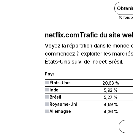
Obteni
10 fois 
netflix.com
Trafic du site w
Voyez la répartition dans le monde 
commencez à exploiter les marchés 
États-Unis suivi de Indeet Brésil.
Pays
États-Unis
20,63 %
Inde
5,92 %
Brésil
5,27 %
Royaume-Uni
4,69 %
Allemagne
4,36 %