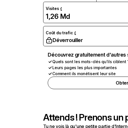
Visites
1,26 Md
Coût du trafic
Déverrouiller
Découvrez gratuitement d'autres 
Quels sont les mots-clés qu'ils ciblent 
Leurs pages les plus importantes
Comment ils monétisent leur site
Obten
Attends ! Prenons un p
Tu ne vois là qu'une petite partie d'Int