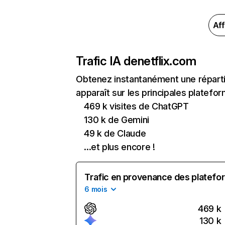
Aff
Trafic IA de
netflix.com
Obtenez instantanément une réparti
apparaît sur les principales platefor
469 k visites de ChatGPT
130 k de Gemini
49 k de Claude
...et plus encore !
Trafic en provenance des platefor
6 mois
469 k
130 k