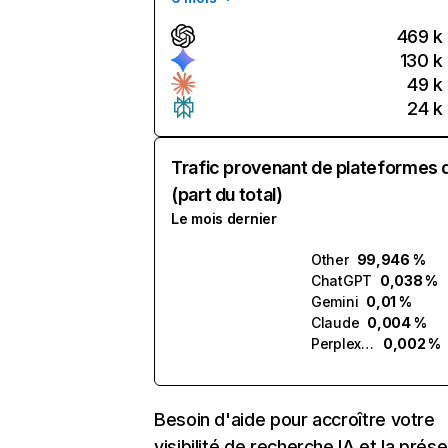
469 k
130 k
49 k
24 k
Trafic provenant de plateformes 
(part du total)
Le mois dernier
Other
99,946 %
ChatGPT
0,038 %
Gemini
0,01 %
Claude
0,004 %
Perplexity
0,002 %
Besoin d'aide pour accroître votre
visibilité de recherche IA et la prés