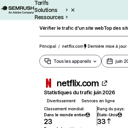
Tarifs
Solutions
Ressources
Entreprises
Vérifier le trafic d'un site web
Top des si
Principal
/
netflix.com
Dernière mise à jour :
Tous les appareils
juin 
netflix.com
Statistiques du trafic juin 2026
Divertissement
Services en ligne
Classement mondial
:
Rang du pays
:
Dans le monde entier
États-Unis
23
33