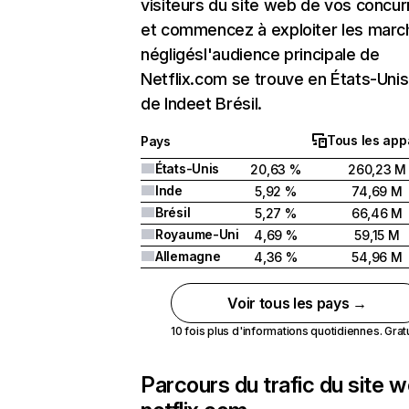
visiteurs du site web de vos concur
et commencez à exploiter les marc
négligésl'audience principale de
Netflix.com se trouve en États-Unis 
de Indeet Brésil.
Tous les app
Pays
États-Unis
20,63 %
260,23 M
Inde
5,92 %
74,69 M
Brésil
5,27 %
66,46 M
Royaume-Uni
4,69 %
59,15 M
Allemagne
4,36 %
54,96 M
Voir tous les pays →
10 fois plus d'informations quotidiennes. Gratui
Parcours du trafic du site 