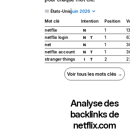
États-Unis
juin 2026
Mot clé
Intention
Position
V
netflix
1
1
N
netflix login
1
6
N
T
net
1
3
N
netflix account
1
3
N
T
stranger things
2
2
I
T
Voir tous les mots clés →
Analyse des
backlinks de
netflix.com