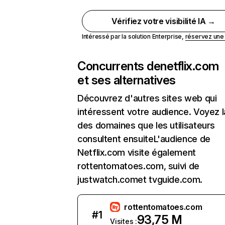
Vérifiez votre visibilité IA →
Intéressé par la solution Enterprise,
réservez un
Concurrents de
netflix.com
et ses alternatives
Découvrez d'autres sites web qui
intéressent votre audience. Voyez la
des domaines que les utilisateurs
consultent ensuiteL'audience de
Netflix.com visite également
rottentomatoes.com, suivi de
justwatch.comet tvguide.com.
rottentomatoes.com
#
1
93,75 M
Visites :