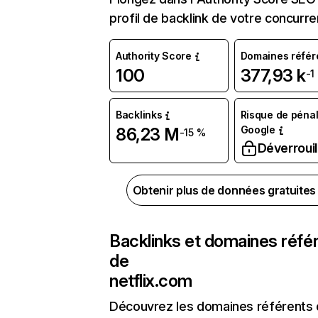
profil de backlink de votre concurre
Authority Score
Domaines référ
100
377,93 k
-1
Backlinks
Risque de pénal
Google
86,23 M
-15 %
Déverrouil
Obtenir plus de données gratuite
Backlinks et domaines réfé
de
netflix.com
Découvrez les domaines référents