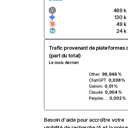
469 k
130 k
49 k
24 k
Trafic provenant de plateformes 
(part du total)
Le mois dernier
Other
99,946 %
ChatGPT
0,038 %
Gemini
0,01 %
Claude
0,004 %
Perplexity
0,002 %
Besoin d'aide pour accroître votre
visibilité de recherche IA et la prés