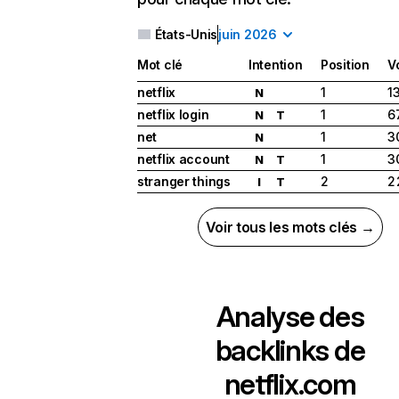
États-Unis
juin 2026
Mot clé
Intention
Position
V
netflix
1
1
N
netflix login
1
6
N
T
net
1
3
N
netflix account
1
3
N
T
stranger things
2
2
I
T
Voir tous les mots clés →
Analyse des
backlinks de
netflix.com