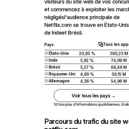
visiteurs du site web de vos concur
et commencez à exploiter les marc
négligésl'audience principale de
Netflix.com se trouve en États-Unis 
de Indeet Brésil.
Tous les app
Pays
États-Unis
20,63 %
260,23 M
Inde
5,92 %
74,69 M
Brésil
5,27 %
66,46 M
Royaume-Uni
4,69 %
59,15 M
Allemagne
4,36 %
54,96 M
Voir tous les pays →
10 fois plus d'informations quotidiennes. Gratui
Parcours du trafic du site 