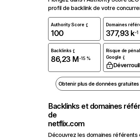
profil de backlink de votre concurre
Authority Score
Domaines référ
100
377,93 k
-1
Backlinks
Risque de pénal
Google
86,23 M
-15 %
Déverrouil
Obtenir plus de données gratuite
Backlinks et domaines réfé
de
netflix.com
Découvrez les domaines référents