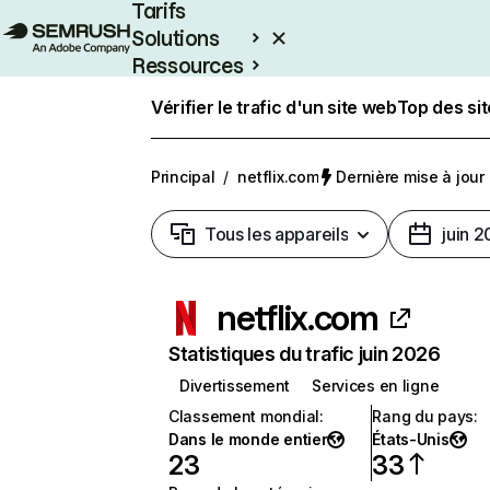
Tarifs
Solutions
Ressources
Entreprises
Vérifier le trafic d'un site web
Top des si
Principal
/
netflix.com
Dernière mise à jour :
Tous les appareils
juin 
netflix.com
Statistiques du trafic juin 2026
Divertissement
Services en ligne
Classement mondial
:
Rang du pays
:
Dans le monde entier
États-Unis
23
33