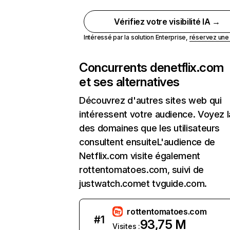
Vérifiez votre visibilité IA →
Intéressé par la solution Enterprise,
réservez un
Concurrents de
netflix.com
et ses alternatives
Découvrez d'autres sites web qui
intéressent votre audience. Voyez la
des domaines que les utilisateurs
consultent ensuiteL'audience de
Netflix.com visite également
rottentomatoes.com, suivi de
justwatch.comet tvguide.com.
rottentomatoes.com
#
1
93,75 M
Visites :