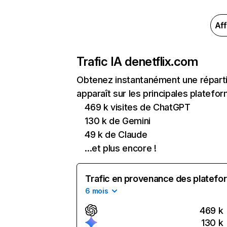
Aff
Trafic IA de
netflix.com
Obtenez instantanément une réparti
apparaît sur les principales platefor
469 k visites de ChatGPT
130 k de Gemini
49 k de Claude
...et plus encore !
Trafic en provenance des platefor
6 mois
469 k
130 k