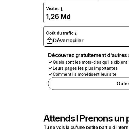
Visites
1,26 Md
Coût du trafic
Déverrouiller
Découvrez gratuitement d'autres 
Quels sont les mots-clés qu'ils ciblent 
Leurs pages les plus importantes
Comment ils monétisent leur site
Obten
Attends ! Prenons un p
Tu ne vois là qu'une petite partie d'Int