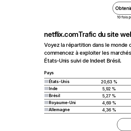
Obteni
10 fois 
netflix.com
Trafic du site w
Voyez la répartition dans le monde 
commencez à exploiter les marchés 
États-Unis suivi de Indeet Brésil.
Pays
États-Unis
20,63 %
Inde
5,92 %
Brésil
5,27 %
Royaume-Uni
4,69 %
Allemagne
4,36 %