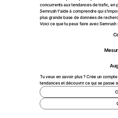
concurrents aux tendances de trafic, en pa
Semrush t'aide à comprendre qui s'impose
plus grande base de données de recherch
Voici ce que tu peux faire avec Semrush 
C
Mesure
Aug
Tu veux en savoir plus ? Crée un compte 
tendances et découvrir ce qui se passe s
C