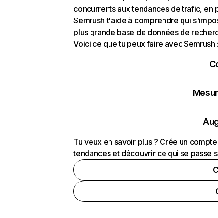
concurrents aux tendances de trafic, en pa
Semrush t'aide à comprendre qui s'impose
plus grande base de données de recherch
Voici ce que tu peux faire avec Semrush 
C
Mesure
Aug
Tu veux en savoir plus ? Crée un compte 
tendances et découvrir ce qui se passe s
C