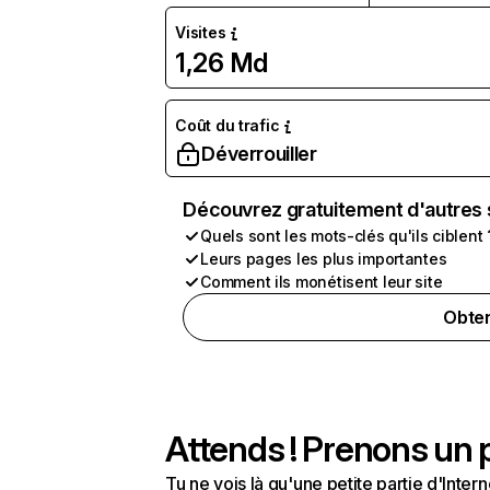
Visites
1,26 Md
Coût du trafic
Déverrouiller
Découvrez gratuitement d'autres 
Quels sont les mots-clés qu'ils ciblent 
Leurs pages les plus importantes
Comment ils monétisent leur site
Obten
Attends ! Prenons un p
Tu ne vois là qu'une petite partie d'Int