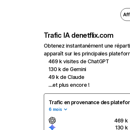
Aff
Trafic IA de
netflix.com
Obtenez instantanément une réparti
apparaît sur les principales platefor
469 k visites de ChatGPT
130 k de Gemini
49 k de Claude
...et plus encore !
Trafic en provenance des platefor
6 mois
469 k
130 k