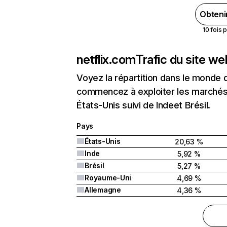
Obteni
10 fois 
netflix.com
Trafic du site w
Voyez la répartition dans le monde 
commencez à exploiter les marchés 
États-Unis suivi de Indeet Brésil.
Pays
États-Unis
20,63 %
Inde
5,92 %
Brésil
5,27 %
Royaume-Uni
4,69 %
Allemagne
4,36 %