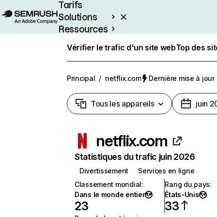
Tarifs
Solutions
Ressources
Entreprises
Vérifier le trafic d'un site web
Top des si
Principal
/
netflix.com
Dernière mise à jour :
Tous les appareils
juin 
netflix.com
Statistiques du trafic juin 2026
Divertissement
Services en ligne
Classement mondial
:
Rang du pays
:
Dans le monde entier
États-Unis
23
33