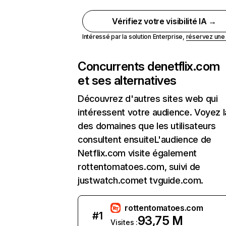
Vérifiez votre visibilité IA →
Intéressé par la solution Enterprise,
réservez un
Concurrents de
netflix.com
et ses alternatives
Découvrez d'autres sites web qui
intéressent votre audience. Voyez la
des domaines que les utilisateurs
consultent ensuiteL'audience de
Netflix.com visite également
rottentomatoes.com, suivi de
justwatch.comet tvguide.com.
rottentomatoes.com
#
1
93,75 M
Visites :