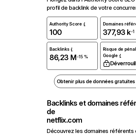
profil de backlink de votre concurre
Authority Score
Domaines référ
100
377,93 k
-1
Backlinks
Risque de pénal
Google
86,23 M
-15 %
Déverrouil
Obtenir plus de données gratuite
Backlinks et domaines réfé
de
netflix.com
Découvrez les domaines référents