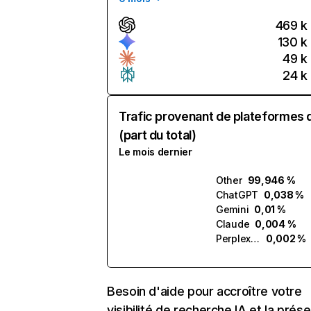
469 k
130 k
49 k
24 k
Trafic provenant de plateformes 
(part du total)
Le mois dernier
Other
99,946 %
ChatGPT
0,038 %
Gemini
0,01 %
Claude
0,004 %
Perplexity
0,002 %
Besoin d'aide pour accroître votre
visibilité de recherche IA et la prés