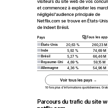
visiteurs du site web de vos concur
et commencez à exploiter les marc
négligésl'audience principale de
Netflix.com se trouve en États-Unis 
de Indeet Brésil.
Tous les app
Pays
États-Unis
20,63 %
260,23 M
Inde
5,92 %
74,69 M
Brésil
5,27 %
66,46 M
Royaume-Uni
4,69 %
59,15 M
Allemagne
4,36 %
54,96 M
Voir tous les pays →
10 fois plus d'informations quotidiennes. Gratui
Parcours du trafic du site 