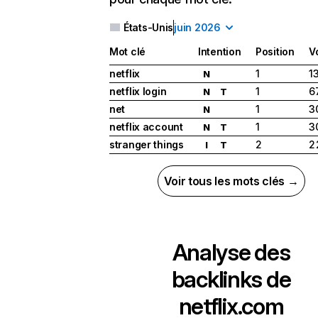
États-Unis
juin 2026
Mot clé
Intention
Position
V
netflix
1
1
N
netflix login
1
6
N
T
net
1
3
N
netflix account
1
3
N
T
stranger things
2
2
I
T
Voir tous les mots clés →
Analyse des
backlinks de
netflix.com