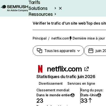
Tarifs
Solutions
Ressources
Entreprises
Vérifier le trafic d'un site web
Top des si
Principal
/
netflix.com
Dernière mise à jour :
Tous les appareils
juin 
netflix.com
Statistiques du trafic juin 2026
Divertissement
Services en ligne
Classement mondial
:
Rang du pays
:
Dans le monde entier
États-Unis
23
33