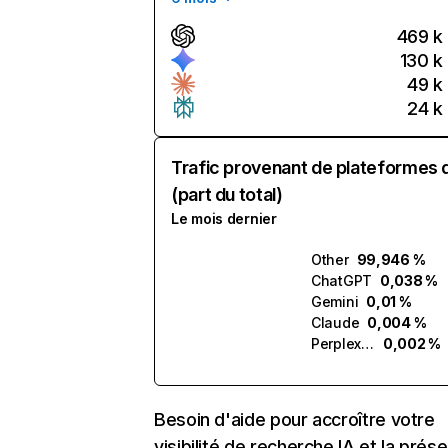
469 k
130 k
49 k
24 k
Trafic provenant de plateformes 
(part du total)
Le mois dernier
Other
99,946 %
ChatGPT
0,038 %
Gemini
0,01 %
Claude
0,004 %
Perplexity
0,002 %
Besoin d'aide pour accroître votre
visibilité de recherche IA et la prés