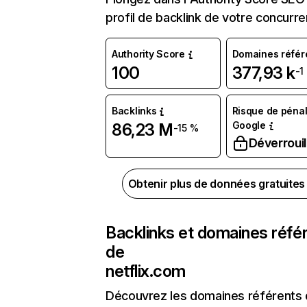
profil de backlink de votre concurre
Authority Score
Domaines référ
100
377,93 k
-1
Backlinks
Risque de pénal
Google
86,23 M
-15 %
Déverrouil
Obtenir plus de données gratuite
Backlinks et domaines réfé
de
netflix.com
Découvrez les domaines référents