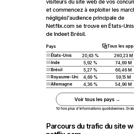
visiteurs du site web de vos concur
et commencez à exploiter les marc
négligésl'audience principale de
Netflix.com se trouve en États-Unis 
de Indeet Brésil.
Tous les app
Pays
États-Unis
20,63 %
260,23 M
Inde
5,92 %
74,69 M
Brésil
5,27 %
66,46 M
Royaume-Uni
4,69 %
59,15 M
Allemagne
4,36 %
54,96 M
Voir tous les pays →
10 fois plus d'informations quotidiennes. Gratui
Parcours du trafic du site 