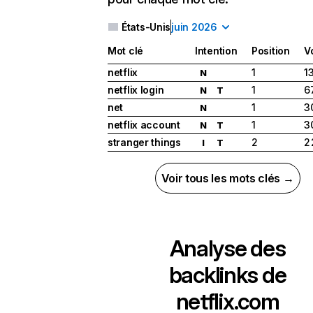
États-Unis
juin 2026
Mot clé
Intention
Position
V
netflix
1
1
N
netflix login
1
6
N
T
net
1
3
N
netflix account
1
3
N
T
stranger things
2
2
I
T
Voir tous les mots clés →
Analyse des
backlinks de
netflix.com