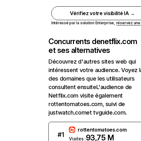
Vérifiez votre visibilité IA →
Intéressé par la solution Enterprise,
réservez un
Concurrents de
netflix.com
et ses alternatives
Découvrez d'autres sites web qui
intéressent votre audience. Voyez la
des domaines que les utilisateurs
consultent ensuiteL'audience de
Netflix.com visite également
rottentomatoes.com, suivi de
justwatch.comet tvguide.com.
rottentomatoes.com
#
1
93,75 M
Visites :