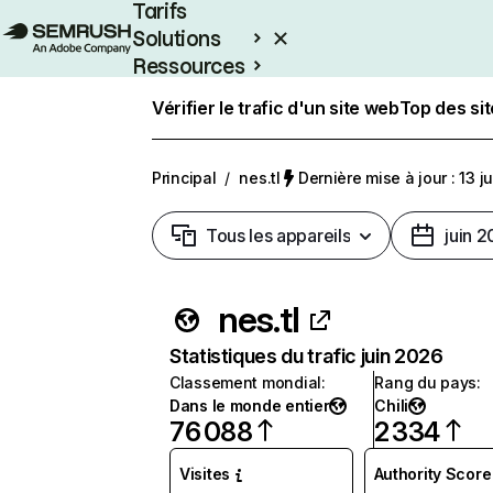
Tarifs
Solutions
Ressources
Entreprises
Vérifier le trafic d'un site web
Top des si
Principal
/
nes.tl
Dernière mise à jour : 13 ju
Tous les appareils
juin 
nes.tl
Statistiques du trafic juin 2026
Classement mondial
:
Rang du pays
:
Dans le monde entier
Chili
76 088
2 334
Visites
Authority Score