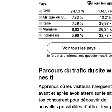
Tous les ap
Pays
Chili
24,53 %
134,57 
Afrique du Sud
7,33 %
40,21 k
Italie
7,29 %
39,98 k
Malaisie
6,62 %
36,34 k
Indonésie
5,96 %
32,73 k
Voir tous les pays →
10 fois plus d'informations quotidiennes. Gratui
Parcours du trafic du site 
nes.tl
Apprends où les visiteurs naviguent
avant et après avoir atterri sur le si
ton concurrent pour découvrir de
nouvelles possibilités d'attirer leur p