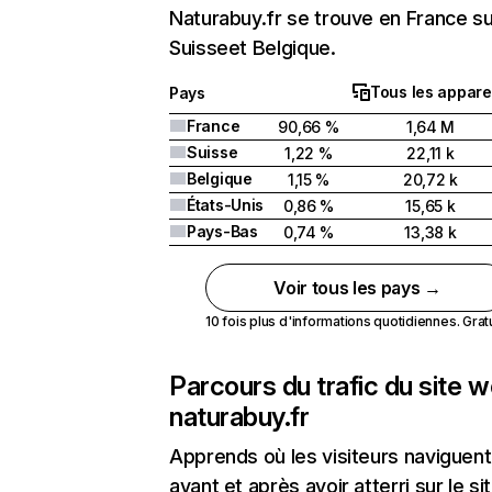
Naturabuy.fr se trouve en France su
Suisseet Belgique.
Tous les appare
Pays
France
90,66 %
1,64 M
Suisse
1,22 %
22,11 k
Belgique
1,15 %
20,72 k
États-Unis
0,86 %
15,65 k
Pays-Bas
0,74 %
13,38 k
Voir tous les pays →
10 fois plus d'informations quotidiennes. Gratui
Parcours du trafic du site 
naturabuy.fr
Apprends où les visiteurs naviguent
avant et après avoir atterri sur le si