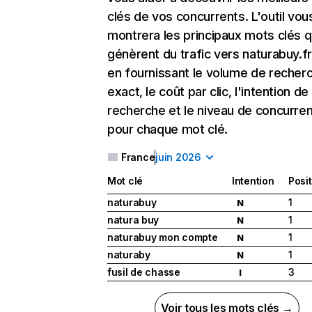
clés de vos concurrents. L'outil vou
montrera les principaux mots clés q
génèrent du trafic vers naturabuy.fr
en fournissant le volume de recher
exact, le coût par clic, l'intention de
recherche et le niveau de concurre
pour chaque mot clé.
France
juin 2026
Mot clé
Intention
Posi
naturabuy
1
N
natura buy
1
N
naturabuy mon compte
1
N
naturaby
1
N
fusil de chasse
3
I
Voir tous les mots clés →