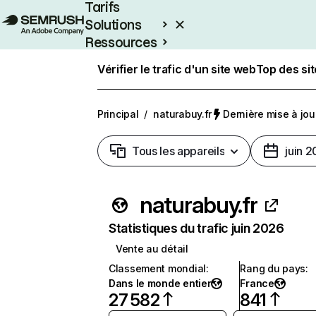
Tarifs
Solutions
Ressources
Entreprises
Vérifier le trafic d'un site web
Top des si
Principal
/
naturabuy.fr
Dernière mise à jour
Tous les appareils
juin 
naturabuy.fr
Statistiques du trafic juin 2026
Vente au détail
Classement mondial
:
Rang du pays
:
Dans le monde entier
France
27 582
841