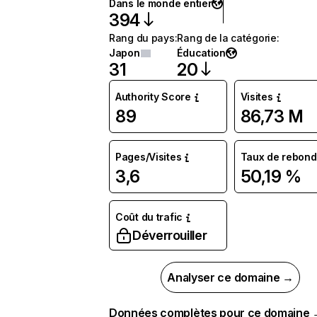
Dans le monde entier
394
Rang du pays
:
Rang de la catégorie
:
Japon
Éducation
31
20
Authority Score
Visites
89
86,73 M
Pages/Visites
Taux de rebond
3,6
50,19 %
Coût du trafic
Déverrouiller
Analyser ce domaine →
Données complètes pour ce domaine