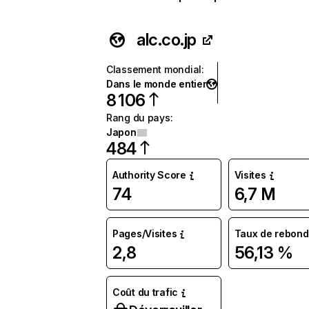
alc.co.jp
Classement mondial
:
Dans le monde entier
8 106
Rang du pays
:
Japon
484
Authority Score
Visites
74
6,7 M
Pages/Visites
Taux de rebond
2,8
56,13 %
Coût du trafic