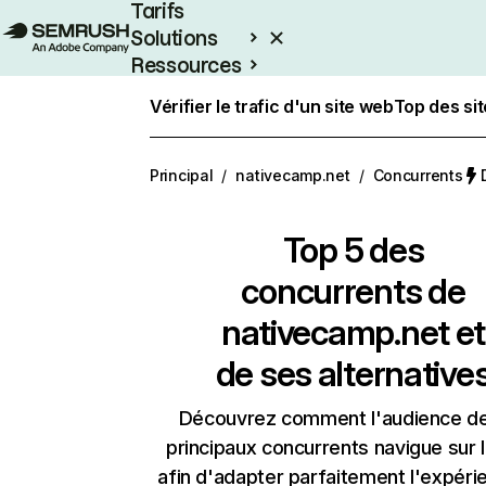
Tarifs
Solutions
Ressources
Entreprises
Vérifier le trafic d'un site web
Top des si
Principal
/
nativecamp.net
/
Concurrents
Top 5 des
concurrents de
nativecamp.net et
de ses alternative
Découvrez comment l'audience d
principaux concurrents navigue sur 
afin d'adapter parfaitement l'expéri