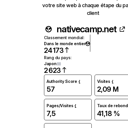
votre site web à chaque étape du p
client
nativecamp.net
Classement mondial
:
Dans le monde entier
24 173
Rang du pays
:
Japon
2 623
Authority Score
Visites
57
2,09 M
Pages/Visites
Taux de rebond
7,5
41,18 %