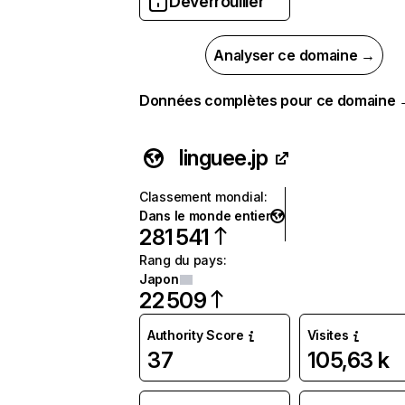
Déverrouiller
Analyser ce domaine →
Données complètes pour ce domaine
linguee.jp
Classement mondial
:
Dans le monde entier
281 541
Rang du pays
:
Japon
22 509
Authority Score
Visites
37
105,63 k