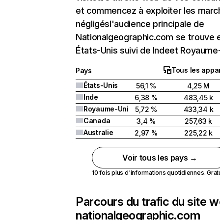
et commencez à exploiter les marc
négligésl'audience principale de
Nationalgeographic.com se trouve 
États-Unis suivi de Indeet Royaume-
Tous les appar
Pays
États-Unis
56,1 %
4,25 M
Inde
6,38 %
483,45 k
Royaume-Uni
5,72 %
433,34 k
Canada
3,4 %
257,63 k
Australie
2,97 %
225,22 k
Voir tous les pays →
10 fois plus d'informations quotidiennes. Gratui
Parcours du trafic du site 
nationalgeographic.com