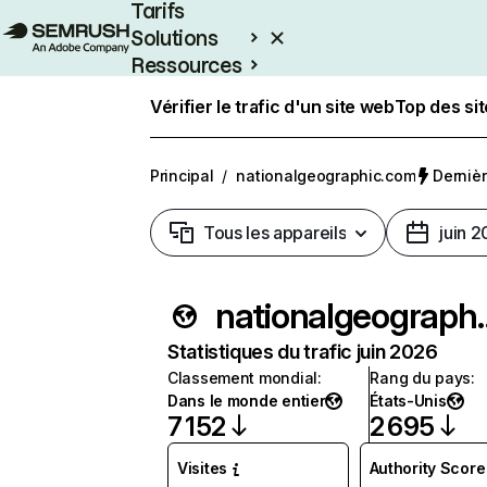
Tarifs
Solutions
Ressources
Entreprises
Vérifier le trafic d'un site web
Top des si
Principal
/
nationalgeographic.com
Dernièr
Tous les appareils
juin 
nationalg
Statistiques du trafic juin 2026
Classement mondial
:
Rang du pays
:
Dans le monde entier
États-Unis
7 152
2 695
Visites
Authority Score