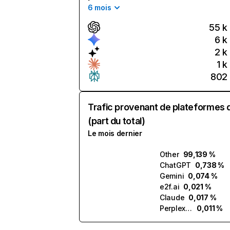
6 mois
55 k
6 k
2 k
1 k
802
Trafic provenant de plateformes 
(part du total)
Le mois dernier
Other
99,139 %
ChatGPT
0,738 %
Gemini
0,074 %
e2f.ai
0,021 %
Claude
0,017 %
Perplexity
0,011 %