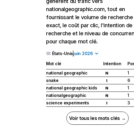
génèrent du trafic vers
nationalgeographic.com, tout en
fournissant le volume de recherche
exact, le coût par clic, l'intention de
recherche et le niveau de concurre
pour chaque mot clé.
États-Unis
juin 2026
Mot clé
Intention
Pos
national geographic
1
N
snake
6
I
national geographic kids
1
N
nationalgeographic
1
N
science experiments
3
I
Voir tous les mots clés →