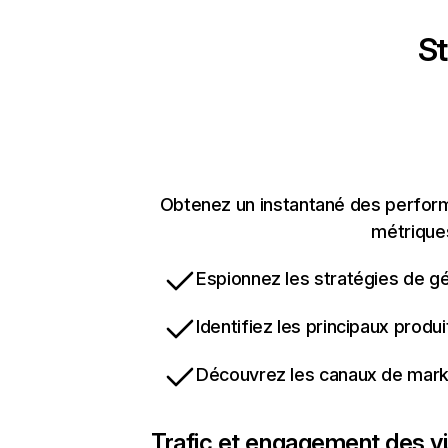
St
Obtenez un instantané des performan
métriques
Espionnez les stratégies de gé
Identifiez les principaux produ
Découvrez les canaux de marke
Trafic et engagement des vi