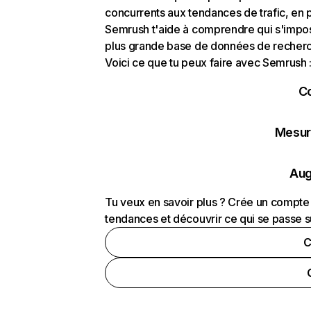
concurrents aux tendances de trafic, en pa
Semrush t'aide à comprendre qui s'impose
plus grande base de données de recherch
Voici ce que tu peux faire avec Semrush 
C
Mesure
Aug
Tu veux en savoir plus ? Crée un compte 
tendances et découvrir ce qui se passe s
C