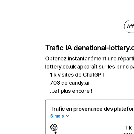
Aff
Trafic IA de
national-lottery.
Obtenez instantanément une répartit
lottery.co.uk apparaît sur les princi
1 k visites de ChatGPT
703 de candy.ai
...et plus encore !
Trafic en provenance des platefor
6 mois
1 k