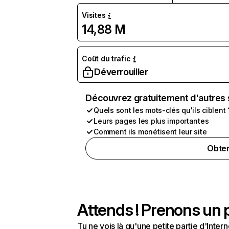
Visites
14,88 M
Coût du trafic
Déverrouiller
Découvrez gratuitement d'autres 
Quels sont les mots-clés qu'ils ciblent 
Leurs pages les plus importantes
Comment ils monétisent leur site
Obten
Attends ! Prenons un p
Tu ne vois là qu'une petite partie d'Int