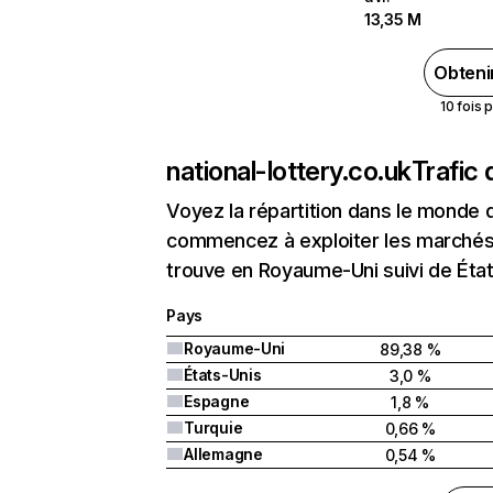
13,35 M
Obteni
10 fois 
national-lottery.co.uk
Trafic 
Voyez la répartition dans le monde 
commencez à exploiter les marchés n
trouve en Royaume-Uni suivi de Éta
Pays
Royaume-Uni
89,38 %
États-Unis
3,0 %
Espagne
1,8 %
Turquie
0,66 %
Allemagne
0,54 %