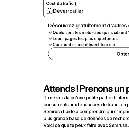
Coût du trafic
Déverrouiller
Découvrez gratuitement d'autres 
Quels sont les mots-clés qu'ils ciblent 
Leurs pages les plus importantes
Comment ils monétisent leur site
Obten
Attends ! Prenons un p
Tu ne vois là qu'une petite partie d'Int
concurrents aux tendances de trafic, en pa
Semrush t'aide à comprendre qui s'impose
plus grande base de données de recherch
Voici ce que tu peux faire avec Semrush 