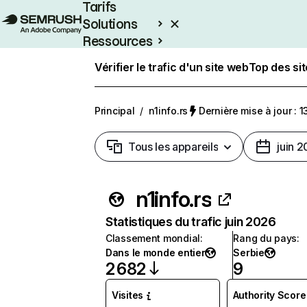
Tarifs
Solutions
Ressources
Entreprises
Vérifier le trafic d'un site web
Top des si
Principal
/
n1info.rs
Dernière mise à jour : 1
Tous les appareils
juin 
n1info.rs
Statistiques du trafic juin 2026
Classement mondial
:
Rang du pays
:
Dans le monde entier
Serbie
2 682
9
Visites
Authority Score