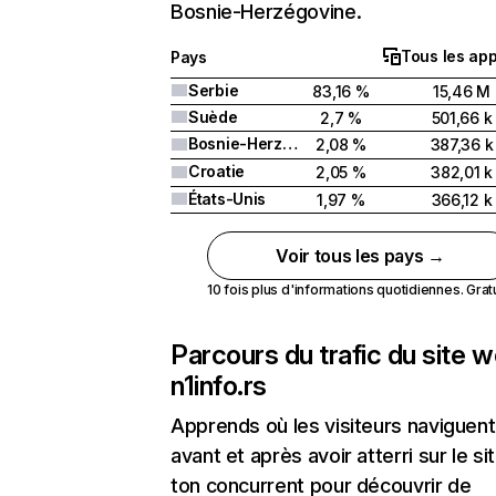
Bosnie-Herzégovine.
Tous les app
Pays
Serbie
83,16 %
15,46 M
Suède
2,7 %
501,66 k
Bosnie-Herzégovine
2,08 %
387,36 k
Croatie
2,05 %
382,01 k
États-Unis
1,97 %
366,12 k
Voir tous les pays →
10 fois plus d'informations quotidiennes. Gratui
Parcours du trafic du site 
n1info.rs
Apprends où les visiteurs naviguent
avant et après avoir atterri sur le si
ton concurrent pour découvrir de