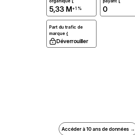
organique
payant
5,33 M
0
+1 %
Part du trafic de
marque
Déverrouiller
Accéder à 10 ans de données →