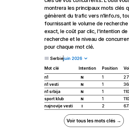
clés de vos concurrents. L'outil vou
montrera les principaux mots clés q
génèrent du trafic vers n1info.rs, to
fournissant le volume de recherche
exact, le coût par clic, l'intention de
recherche et le niveau de concurre
pour chaque mot clé.
Serbie
juin 2026
Mot clé
Intention
Position
Vo
n1
1
2 
N
n1 vesti
1
36
N
n1 srbija
1
11
N
sport klub
1
11
N
najnovije vesti
2
67
I
Voir tous les mots clés →