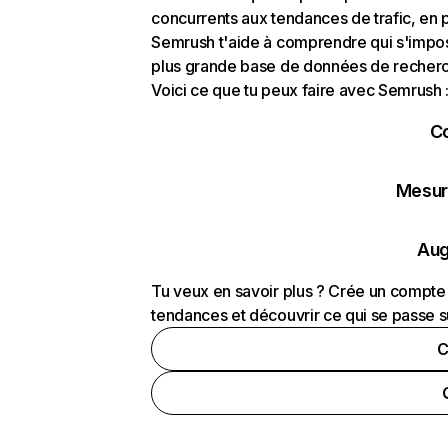
concurrents aux tendances de trafic, en pa
Semrush t'aide à comprendre qui s'impose
plus grande base de données de recherch
Voici ce que tu peux faire avec Semrush 
C
Mesure
Aug
Tu veux en savoir plus ? Crée un compte 
tendances et découvrir ce qui se passe s
C