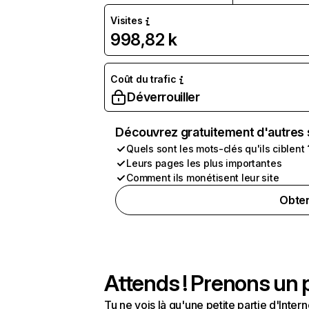
Visites
998,82 k
Coût du trafic
Déverrouiller
Découvrez gratuitement d'autres 
Quels sont les mots-clés qu'ils ciblent 
Leurs pages les plus importantes
Comment ils monétisent leur site
Obten
Attends ! Prenons un p
Tu ne vois là qu'une petite partie d'Int