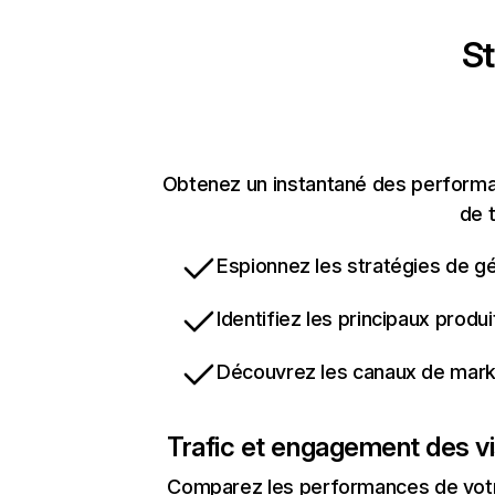
St
Obtenez un instantané des performan
de t
Espionnez les stratégies de gé
Identifiez les principaux produ
Découvrez les canaux de marke
Trafic et engagement des vi
Comparez les performances de votre