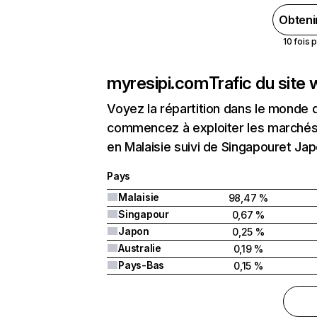
Obteni
10 fois 
myresipi.com
Trafic du site
Voyez la répartition dans le monde 
commencez à exploiter les marchés 
en Malaisie suivi de Singapouret Jap
Pays
Malaisie
98,47 %
Singapour
0,67 %
Japon
0,25 %
Australie
0,19 %
Pays-Bas
0,15 %