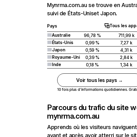
Mynrma.com.au se trouve en Austra
suivi de États-Uniset Japon.
Tous les app
Pays
Australie
96,78 %
711,99 k
États-Unis
0,99 %
7,27 k
Japon
0,59 %
4,31 k
Royaume-Uni
0,39 %
2,84 k
Inde
0,18 %
1,34 k
Voir tous les pays →
10 fois plus d'informations quotidiennes. Gratui
Parcours du trafic du site 
mynrma.com.au
Apprends où les visiteurs naviguent
avant et après avoir atterri sur le si