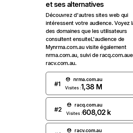
et ses alternatives
Découvrez d'autres sites web qui
intéressent votre audience. Voyez la
des domaines que les utilisateurs
consultent ensuiteL'audience de
Mynrma.com.au visite également
nrma.com.au, suivi de racq.com.aue
racv.com.au.
nrma.com.au
#
1
1,38 M
Visites :
racq.com.au
#
2
608,02 k
Visites :
racv.com.au