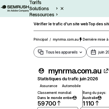
Tarifs
Solutions
Ressources
Entreprises
Vérifier le trafic d'un site web
Top des si
Principal
/
mynrma.com.au
Dernière mise à j
Tous les appareils
juin 
mynrma.com.au
Statistiques du trafic juin 2026
Assurance
Automobile
Classement mondial
:
Rang du pays
:
Dans le monde entier
Australie
59 700
1 110