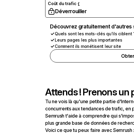
Coût du trafic
Déverrouiller
Découvrez gratuitement d'autres 
Quels sont les mots-clés qu'ils ciblent 
Leurs pages les plus importantes
Comment ils monétisent leur site
Obten
Attends ! Prenons un p
Tu ne vois là qu'une petite partie d'Int
concurrents aux tendances de trafic, en pa
Semrush t'aide à comprendre qui s'impose
plus grande base de données de recherch
Voici ce que tu peux faire avec Semrush 