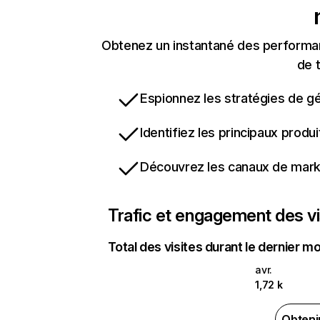
Obtenez un instantané des performan
de t
Espionnez les stratégies de gé
Identifiez les principaux produ
Découvrez les canaux de marke
Trafic et engagement des vi
Total des visites durant le dernier mo
avr.
1,72 k
Obteni