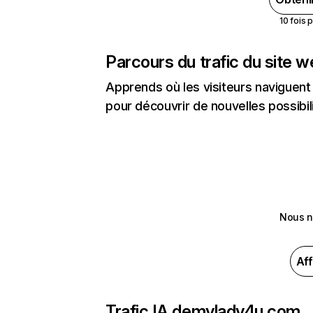
10 fois 
Parcours du trafic du site 
Apprends où les visiteurs naviguent a
pour découvrir de nouvelles possibilit
Nous n
Aff
Trafic IA de
mylady4u.com