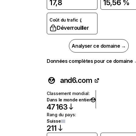
17,8
15,56 %
Coût du trafic
Déverrouiller
Analyser ce domaine →
Données complètes pour ce domaine
and6.com
Classement mondial
:
Dans le monde entier
47 163
Rang du pays
:
Suisse
211