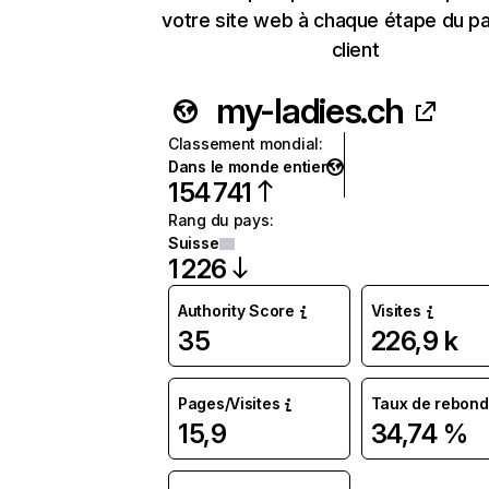
votre site web à chaque étape du p
client
my-ladies.ch
Classement mondial
:
Dans le monde entier
154 741
Rang du pays
:
Suisse
1 226
Authority Score
Visites
35
226,9 k
Pages/Visites
Taux de rebond
15,9
34,74 %