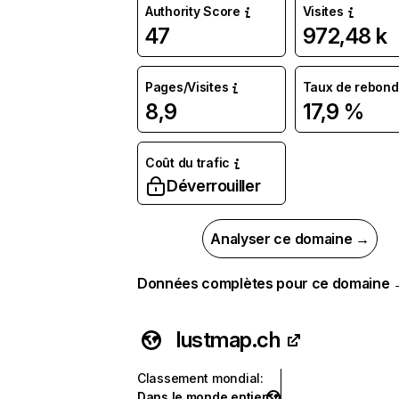
Authority Score
Visites
47
972,48 k
Pages/Visites
Taux de rebond
8,9
17,9 %
Coût du trafic
Déverrouiller
Analyser ce domaine →
Données complètes pour ce domaine
lustmap.ch
Classement mondial
:
Dans le monde entier