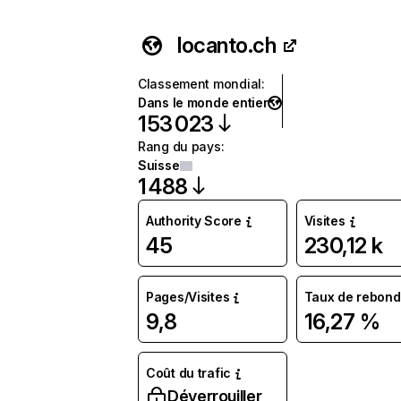
locanto.ch
Classement mondial
:
Dans le monde entier
153 023
Rang du pays
:
Suisse
1 488
Authority Score
Visites
45
230,12 k
Pages/Visites
Taux de rebond
9,8
16,27 %
Coût du trafic
Déverrouiller