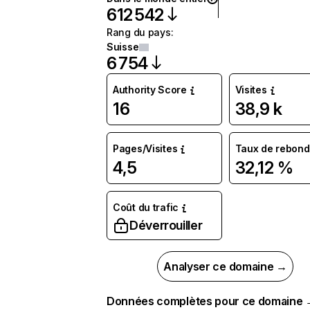
612 542
Rang du pays
:
Suisse
6 754
Authority Score
Visites
16
38,9 k
Pages/Visites
Taux de rebond
4,5
32,12 %
Coût du trafic
Déverrouiller
Analyser ce domaine →
Données complètes pour ce domaine